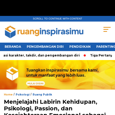
SCROLL TO CONTINUE WITH CONTENT
BERANDA
PENGEMBANGAN DIRI
PENDIDIKAN
PARENTIN
rakter, takdir, dan pengembangan diri
Tiga Pertanyaan Uta
/
/
Home
Psikologi
Ruang Publik
Menjelajahi Labirin Kehidupan,
Psikologi, Passion, dan