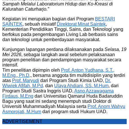
Sampah Melalui Laboratorium Hidup dan Ko-Kreasi di
Kalurahan Caturharjo.”
Kegiatan ini merupakan bagian dari Program
BESTARI
SAINTEK
, sebuah inisiatif
Direktorat Minat Saintek
,
Kementerian Pendidikan Tinggi, Sains, dan Teknologi yang
berfokus pada pengembangan Living Lab berbasis sains
dan teknologi untuk pemberdayaan masyarakat.
Kunjungan lapangan perdana dilaksanakan pada
Selasa, 19
Mei 2026
, sebagai langkah awal sebelum pelaksanaan
program penelitian dan pendampingan masyarakat secara
intensif.
Tim penelitian dipimpin oleh
Prof. Anton Yudhana, S.T.,
M.Eng., Ph.D
., bersama anggota tim multidisiplin yang terdiri
atas
Prof. Maryudi
dari Program Studi Kimia UAD,
Dr.
Wiwiek Afifah, M.Pd
. dan
Ulaya Ahdiani, SS. M.Hum
, dari
Program Studi Sastra Inggris UAD,
Asno Azzawagama
Firdaus, M.Eng
dari Universitas Qamarul Huda Badaruddin
Bagu yang saat ini sedang menempuh studi Doktor di
Universiti Muhammadiyah Malaysia serta
Prof. Anom Wahyu
Asmorojati, M.Hum
dari program studi Hukum UAD.
ADVERTISEMENT