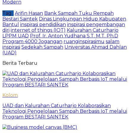
Modern
Tag :
Arifin Hasan
Bank Sampah Tuku Rempah
Bestari Saintek
Dinas Lingkungan Hidup Kabupaten
Bantul
inspirasi pendidikan
inspirasi pengembangan
diri
internet of things (IOT)
Kalurahan Caturharjo
LPPM UAD
Prof. Ir. Anton Yudhana S.T. M.T. Ph.D
Program 4000 Jogangan
ruanginspirasimu
salam
inspirasi
Sedekah Sampah
Universitas Ahmad Dahlan
(UAD)
Berita Terbaru
Kolom
UAD dan Kalurahan Caturharjo Kolaborasikan
Teknologi Pengelolaan Sampah Berbasis IoT melalui
Program BESTARI SAINTEK