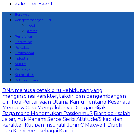
Kalender Event
Beranda
Pengembangan Diri
Hobi
Arena
Pendidikan
Parenting
Psikologi
Profesional
Industri
Kolom
Keuangan
Komunitas
Kalender Event
DNA manusia cetak biru kehidupan yang
menginspirasi karakter, takdir, dan pengembangan
diri
Tiga Pertanyaan Utama Kamu Tentang Kesehatan
Mental & Cara Mengelolanya Dengan Bijak
Bagaimana Menemukan Passionmu?
Biar tidak salah
Jalan, Yuk Pahami Serba Serbi Attitude/Sikap dan
Karakter
Kutipan Inspiratif John C Maxwell, Disiplin
dan Komitmen sebagai Kunci