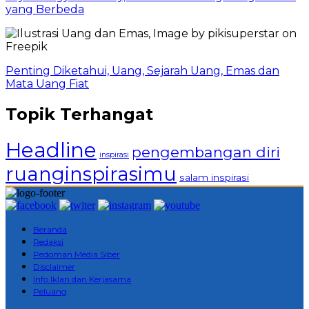
yang Berbeda
Penting Diketahui, Uang, Sejarah Uang, Emas dan
Mata Uang Fiat
Topik Terhangat
Headline
pengembangan diri
inspirasi
ruanginspirasimu
salam inspirasi
Beranda
Redaksi
Pedoman Media Siber
Disclaimer
Info Iklan dan Kerjasama
Peluang