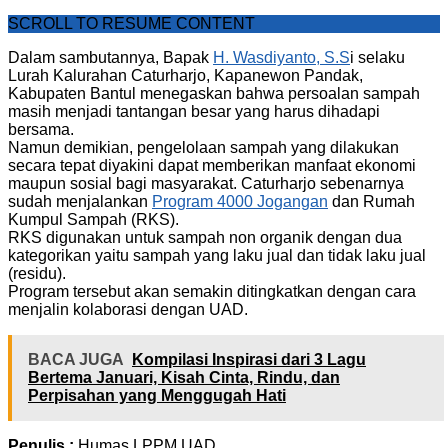
SCROLL TO RESUME CONTENT
Dalam sambutannya, Bapak
H. Wasdiyanto, S.S
i selaku
Lurah Kalurahan Caturharjo, Kapanewon Pandak,
Kabupaten Bantul menegaskan bahwa persoalan sampah
masih menjadi tantangan besar yang harus dihadapi
bersama.
Namun demikian, pengelolaan sampah yang dilakukan
secara tepat diyakini dapat memberikan manfaat ekonomi
maupun sosial bagi masyarakat. Caturharjo sebenarnya
sudah menjalankan
Program 4000 Jogangan
dan Rumah
Kumpul Sampah (RKS).
RKS digunakan untuk sampah non organik dengan dua
kategorikan yaitu sampah yang laku jual dan tidak laku jual
(residu).
Program tersebut akan semakin ditingkatkan dengan cara
menjalin kolaborasi dengan UAD.
BACA JUGA
Kompilasi Inspirasi dari 3 Lagu
Bertema Januari, Kisah Cinta, Rindu, dan
Perpisahan yang Menggugah Hati
Penulis :
Humas LPPM UAD