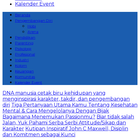
Kalender Event
Beranda
Pengembangan Diri
Hobi
Arena
Pendidikan
Parenting
Psikologi
Profesional
Industri
Kolom
Keuangan
Komunitas
Kalender Event
DNA manusia cetak biru kehidupan yang
menginspirasi karakter, takdir, dan pengembangan
diri
Tiga Pertanyaan Utama Kamu Tentang Kesehatan
Mental & Cara Mengelolanya Dengan Bijak
Bagaimana Menemukan Passionmu?
Biar tidak salah
Jalan, Yuk Pahami Serba Serbi Attitude/Sikap dan
Karakter
Kutipan Inspiratif John C Maxwell, Disiplin
dan Komitmen sebagai Kunci