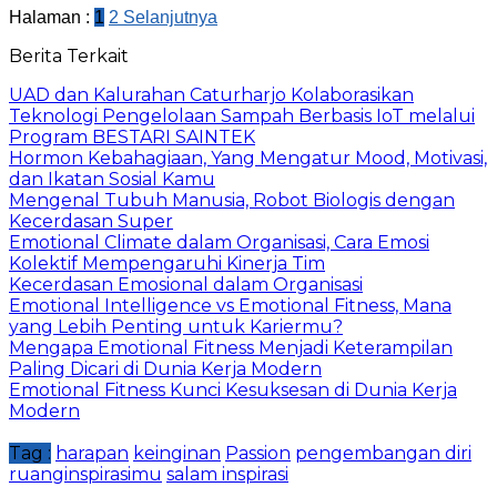
Halaman :
1
2
Selanjutnya
Berita Terkait
UAD dan Kalurahan Caturharjo Kolaborasikan
Teknologi Pengelolaan Sampah Berbasis IoT melalui
Program BESTARI SAINTEK
Hormon Kebahagiaan, Yang Mengatur Mood, Motivasi,
dan Ikatan Sosial Kamu
Mengenal Tubuh Manusia, Robot Biologis dengan
Kecerdasan Super
Emotional Climate dalam Organisasi, Cara Emosi
Kolektif Mempengaruhi Kinerja Tim
Kecerdasan Emosional dalam Organisasi
Emotional Intelligence vs Emotional Fitness, Mana
yang Lebih Penting untuk Kariermu?
Mengapa Emotional Fitness Menjadi Keterampilan
Paling Dicari di Dunia Kerja Modern
Emotional Fitness Kunci Kesuksesan di Dunia Kerja
Modern
Tag :
harapan
keinginan
Passion
pengembangan diri
ruanginspirasimu
salam inspirasi