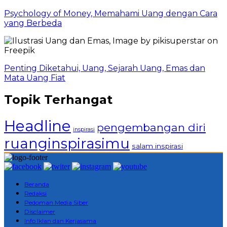
Psychology of Money, Memahami Uang dengan Cara
yang Berbeda
Penting Diketahui, Uang, Sejarah Uang, Emas dan
Mata Uang Fiat
Topik Terhangat
Headline
pengembangan diri
inspirasi
ruanginspirasimu
salam inspirasi
Beranda
Redaksi
Pedoman Media Siber
Disclaimer
Info Iklan dan Kerjasama