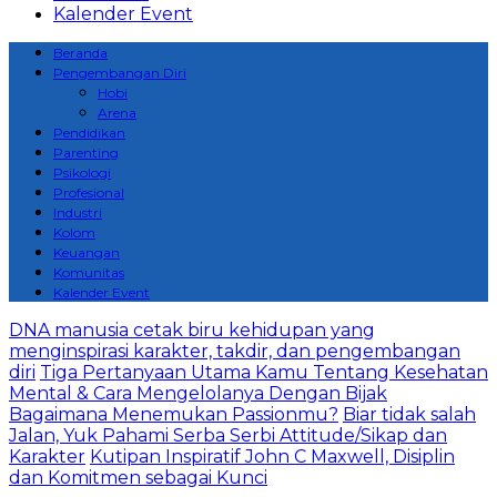
Kalender Event
Beranda
Pengembangan Diri
Hobi
Arena
Pendidikan
Parenting
Psikologi
Profesional
Industri
Kolom
Keuangan
Komunitas
Kalender Event
DNA manusia cetak biru kehidupan yang
menginspirasi karakter, takdir, dan pengembangan
diri
Tiga Pertanyaan Utama Kamu Tentang Kesehatan
Mental & Cara Mengelolanya Dengan Bijak
Bagaimana Menemukan Passionmu?
Biar tidak salah
Jalan, Yuk Pahami Serba Serbi Attitude/Sikap dan
Karakter
Kutipan Inspiratif John C Maxwell, Disiplin
dan Komitmen sebagai Kunci