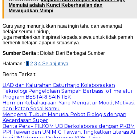
Memulai adalah Kunci Keberhasilan dan
Mewujudkan Mimpi
Guru yang menunjukkan rasa ingin tahu dan semangat
belajar seumur hidup,
juga memberikan inspirasi kepada siswa untuk tidak pernah
berhenti belajar, apapun situasinya.
Sumber Berita :
Diolah Dari Berbagai Sumber
Halaman :
1
2
3
4
Selanjutnya
Berita Terkait
UAD dan Kalurahan Caturharjo Kolaborasikan
Teknologi Pengelolaan Sampah Berbasis IoT melalui
Program BESTARI SAINTEK
Hormon Kebahagiaan, Yang Mengatur Mood, Motivasi,
dan Ikatan Sosial Kamu
Mengenal Tubuh Manusia, Robot Biologis dengan
Kecerdasan Super
Berita Pers – FILKOM UB Berkolaborasi dengan PKBM
PPI Taiwan dan UNIMIG Taiwan, Tingkatkan Literasi AI
bagi PMI dengan Dukungan KDEI Taipei