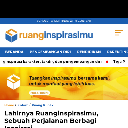
SCROLL TO CONTINUE WITH CONTENT
BERANDA
PENGEMBANGAN DIRI
PENDIDIKAN
PARENTIN
pirasi karakter, takdir, dan pengembangan diri
Tiga Perta
/
/
Home
Kolom
Ruang Publik
Lahirnya Ruanginspirasimu,
Sebuah Perjalanan Berbagi