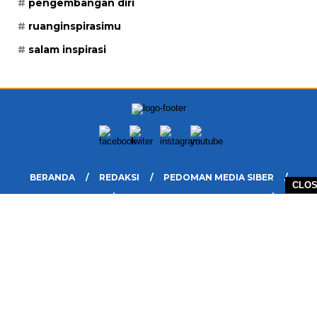
pengembangan diri
ruanginspirasimu
salam inspirasi
BERANDA
REDAKSI
PEDOMAN MEDIA SIBER
CLO
DISCLAIMER
INFO IKLAN DAN KERJASAMA
PELUANG
COPYRIGHT © 2026 RUANG INSPIRASIMU - ALL RIGHTS RESERVED