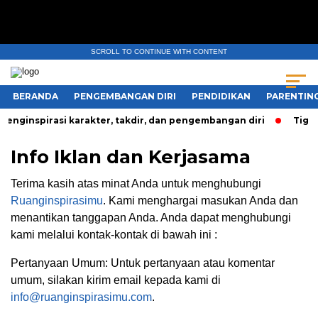
SCROLL TO CONTINUE WITH CONTENT
BERANDA
PENGEMBANGAN DIRI
PENDIDIKAN
PARENTIN
nginspirasi karakter, takdir, dan pengembangan diri
Tiga P
Info Iklan dan Kerjasama
Terima kasih atas minat Anda untuk menghubungi
Ruanginspirasimu
. Kami menghargai masukan Anda dan
menantikan tanggapan Anda. Anda dapat menghubungi
kami melalui kontak-kontak di bawah ini :
Pertanyaan Umum: Untuk pertanyaan atau komentar
umum, silakan kirim email kepada kami di
info@ruanginspirasimu.com
.