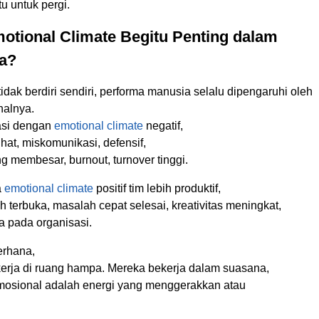
 untuk pergi.
otional Climate Begitu Penting dalam
ja?
tidak berdiri sendiri, performa manusia selalu dipengaruhi oleh
nalnya.
asi dengan
emotional climate
negatif,
at, miskomunikasi, defensif,
ang membesar, burnout, turnover tinggi.
a
emotional climate
positif tim lebih produktif,
h terbuka, masalah cepat selesai, kreativitas meningkat,
ia pada organisasi.
erhana,
kerja di ruang hampa. Mereka bekerja dalam suasana,
osional adalah energi yang menggerakkan atau