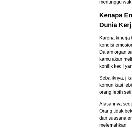
menunggu waktu
Kenapa Em
Dunia Ker
Karena kinerja 
kondisi emosio
Dalam organis
kamu akan melih
konflik kecil y
Sebaliknya, jik
komunikasi lebi
orang lebih set
Alasannya sed
Orang tidak be
dan suasana em
melemahkan.