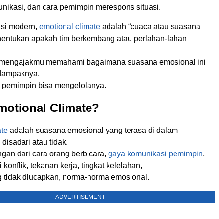
nikasi, dan cara pemimpin merespons situasi.
asi modern,
emotional climate
adalah “cuaca atau suasana
nentukan apakah tim berkembang atau perlahan-lahan
an mengajakmu memahami bagaimana suasana emosional ini
 dampaknya,
 pemimpin bisa mengelolanya.
motional Climate?
ate
adalah suasana emosional yang terasa di dalam
 disadari atau tidak.
gan dari cara orang berbicara,
gaya komunikasi pemimpin
,
konflik, tekanan kerja, tingkat kelelahan,
g tidak diucapkan, norma-norma emosional.
ADVERTISEMENT