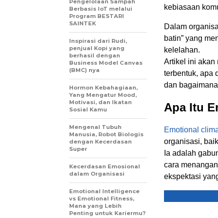
Pengelolaan Sampah
kebiasaan komu
Berbasis IoT melalui
Program BESTARI
SAINTEK
Dalam organis
batin” yang me
Inspirasi dari Rudi,
penjual Kopi yang
kelelahan.
berhasil dengan
Artikel ini ak
Business Model Canvas
(BMC) nya
terbentuk, apa
dan bagaimana
Hormon Kebahagiaan,
Yang Mengatur Mood,
Motivasi, dan Ikatan
Apa Itu E
Sosial Kamu
Mengenal Tubuh
Emotional clim
Manusia, Robot Biologis
organisasi, baik
dengan Kecerdasan
Super
Ia adalah gabun
cara menangani 
Kecerdasan Emosional
dalam Organisasi
ekspektasi yan
Emotional Intelligence
vs Emotional Fitness,
Mana yang Lebih
Penting untuk Kariermu?