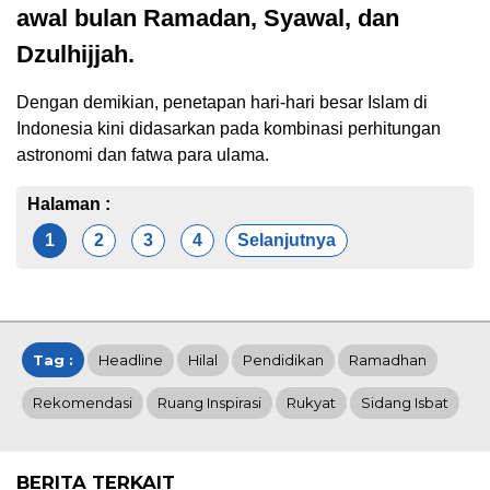
awal bulan Ramadan, Syawal, dan
Dzulhijjah.
Dengan demikian, penetapan hari-hari besar Islam di
Indonesia kini didasarkan pada kombinasi perhitungan
astronomi dan fatwa para ulama.
Halaman :
1
2
3
4
Selanjutnya
Tag :
Headline
Hilal
Pendidikan
Ramadhan
Rekomendasi
Ruang Inspirasi
Rukyat
Sidang Isbat
BERITA TERKAIT