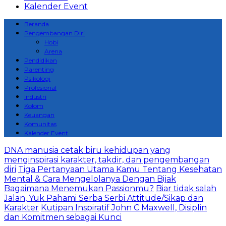
Kalender Event
Beranda
Pengembangan Diri
Hobi
Arena
Pendidikan
Parenting
Psikologi
Profesional
Industri
Kolom
Keuangan
Komunitas
Kalender Event
DNA manusia cetak biru kehidupan yang
menginspirasi karakter, takdir, dan pengembangan
diri
Tiga Pertanyaan Utama Kamu Tentang Kesehatan
Mental & Cara Mengelolanya Dengan Bijak
Bagaimana Menemukan Passionmu?
Biar tidak salah
Jalan, Yuk Pahami Serba Serbi Attitude/Sikap dan
Karakter
Kutipan Inspiratif John C Maxwell, Disiplin
dan Komitmen sebagai Kunci