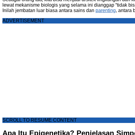
lewat mekanisme biologis yang selama ini dianggap “tidak bi
Inilah jembatan luar biasa antara sains dan
parenting
, antara 
ADVERTISEMENT
SCROLL TO RESUME CONTENT
Apa Itu Epigenetika? Penjelasan Simp