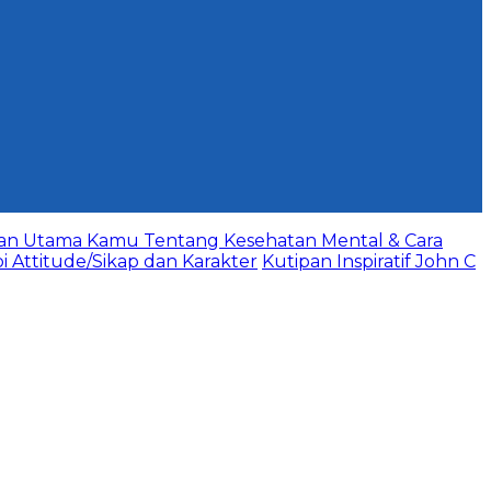
aan Utama Kamu Tentang Kesehatan Mental & Cara
bi Attitude/Sikap dan Karakter
Kutipan Inspiratif John C