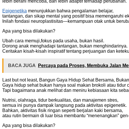
lebih berani mencoba, dan lebih adaptif terhadap perubahan.
Epigenetika
menunjukkan bahwa pengalaman belajar,
tantangan, dan sikap mental yang positif bisa memengaruhi e
Inilah fondasi neuroplastisitas—kemampuan otak untuk beru
Apa yang bisa dilakukan?
Ubah cara memuji,fokus pada usaha, bukan hasil.
Dorong anak menghadapi tantangan, bukan menghindarinya.
Ceritakan kisah-kisah inspiratif tentang perjuangan dan ketek
BACA JUGA
Percaya pada Proses, Membuka Jalan Men
Last but not least, Bangun Gaya Hidup Sehat Bersama, Buka
Gaya hidup sehat bukan hanya soal makan brokoli atau tidur 
Tapi bagaimana anak melihat dan meniru kebiasaan kita sebag
Nutrisi, olahraga, tidur berkualitas, dan manajemen stres,
semua ini punya dampak langsung pada aktivitas epigenetik.
Bahkan, aktivitas fisik ringan seperti berjalan kaki bersama,
atau rutin bermain di luar bisa membantu “menenangkan” gen-
Apa yang bisa dilakukan?