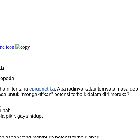
Sepeda
ami tentang
epigenetika
. Apa jadinya kalau ternyata masa de
sa untuk “mengaktifkan” potensi terbaik dalam diri mereka?
u.
iubah.
a pikir, gaya hidup,
 kebiasaan yang membuka potensi terbaik anak,