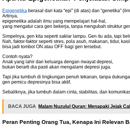
Epigenetika
berasal dari kata “epi” (di atas) dan “genetika” (il
Artinya,
epigenetika adalah ilmu yang mempelajari hal-hal,
yang mengatur cara gen bekerja, tanpa mengubah struktur gen 
Simpelnya, gen kita seperti saklar lampu. Gen itu ada, tapi be
Nah, faktor-faktor seperti stres, pola asuh, makanan, tidur, 
bisa jadi tombol ON atau OFF bagi gen tersebut.
Contoh nyata?
Anak yang lahir dari keluarga dengan riwayat depresi,
bukan berarti dia pasti akan mengalami depresi juga.
Tapi jika tumbuh di lingkungan penuh tekanan, tanpa dukung
gen pemicu depresinya bisa aktif.
Sebaliknya, jika tumbuh dalam cinta, stabilitas, dan komunikasi 
BACA JUGA
Malam Nuzulul Quran: Menapaki Jejak Ca
Peran Penting Orang Tua, Kenapa Ini Relevan B