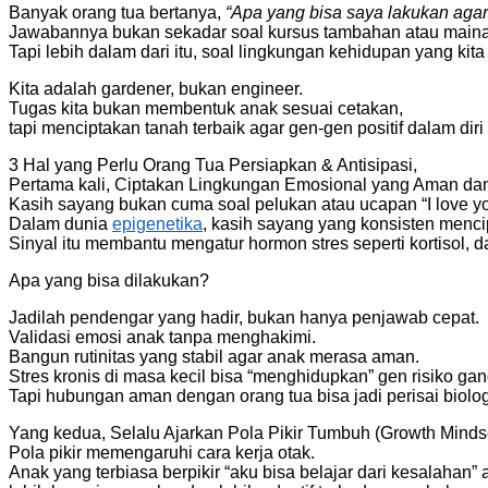
Banyak orang tua bertanya,
“Apa yang bisa saya lakukan aga
Jawabannya bukan sekadar soal kursus tambahan atau mainan
Tapi lebih dalam dari itu, soal lingkungan kehidupan yang kita
Kita adalah gardener, bukan engineer.
Tugas kita bukan membentuk anak sesuai cetakan,
tapi menciptakan tanah terbaik agar gen-gen positif dalam di
3 Hal yang Perlu Orang Tua Persiapkan & Antisipasi,
Pertama kali, Ciptakan Lingkungan Emosional yang Aman da
Kasih sayang bukan cuma soal pelukan atau ucapan “I love yo
Dalam dunia
epigenetika
, kasih sayang yang konsisten mencip
Sinyal itu membantu mengatur hormon stres seperti kortisol,
Apa yang bisa dilakukan?
Jadilah pendengar yang hadir, bukan hanya penjawab cepat.
Validasi emosi anak tanpa menghakimi.
Bangun rutinitas yang stabil agar anak merasa aman.
Stres kronis di masa kecil bisa “menghidupkan” gen risiko ga
Tapi hubungan aman dengan orang tua bisa jadi perisai biolo
Yang kedua, Selalu Ajarkan Pola Pikir Tumbuh (Growth Mindse
Pola pikir memengaruhi cara kerja otak.
Anak yang terbiasa berpikir “aku bisa belajar dari kesalahan” 