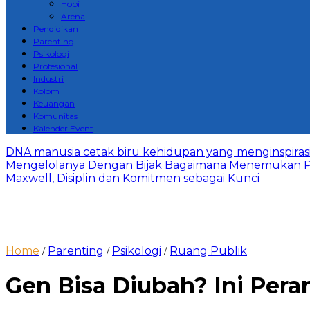
Hobi
Arena
Pendidikan
Parenting
Psikologi
Profesional
Industri
Kolom
Keuangan
Komunitas
Kalender Event
DNA manusia cetak biru kehidupan yang menginspirasi 
Mengelolanya Dengan Bijak
Bagaimana Menemukan P
Maxwell, Disiplin dan Komitmen sebagai Kunci
Home
Parenting
Psikologi
Ruang Publik
/
/
/
Gen Bisa Diubah? Ini Pera