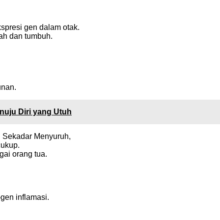
kspresi gen dalam otak.
bah dan tumbuh.
unan.
uju Diri yang Utuh
n Sekadar Menyuruh,
cukup.
ai orang tua.
gen inflamasi.