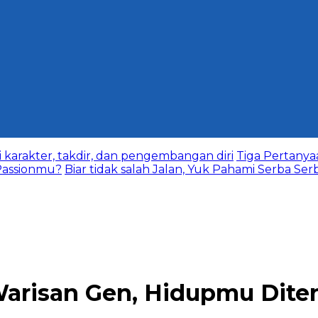
karakter, takdir, dan pengembangan diri
Tiga Pertany
assionmu?
Biar tidak salah Jalan, Yuk Pahami Serba Ser
arisan Gen, Hidupmu Diten