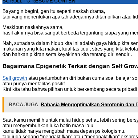
SCROLL TO RESUME CONTENT
Bayangin begini, gen itu seperti naskah drama,
tapi yang menentukan apakah adegannya ditampilkan atau tida
Meskipun naskahnya sama,
hasil akhirnya bisa sangat berbeda tergantung siapa yang m
Nah, sutradara dalam hidup kita ini adalah gaya hidup kita sen
makanan yang kita makan, kualitas tidur, stres yang kita kelol
dan bahkan pikiran serta keyakinan kita tentang diri sendiri.
Bagaimana Epigenetik Terkait dengan Self Gro
Self growth
atau pertumbuhan diri bukan cuma soal belajar soft 
atau punya mentalitas positif.
Kini kita tahu bahwa pilihan untuk berkembang secara pribadi
BACA JUGA
Rahasia Mengoptimalkan Serotonin dan 
Saat kamu memilih untuk mulai hidup sehat, lebih sering bers
atau menyembuhkan luka batin masa lalu,
kamu tidak hanya mengubah masa depan psikologismu,
tapi juga sedang “mengaktifkan” atau “menonaktifkan” ekspresi