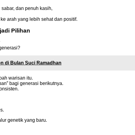
 sabar, dan penuh kasih,
,
e arah yang lebih sehat dan positif.
adi Pilihan
?
 generasi?
on di Bulan Suci Ramadhan
ah warisan itu.
an” bagi generasi berikutnya.
onsisten.
s.
alur genetik yang baru.