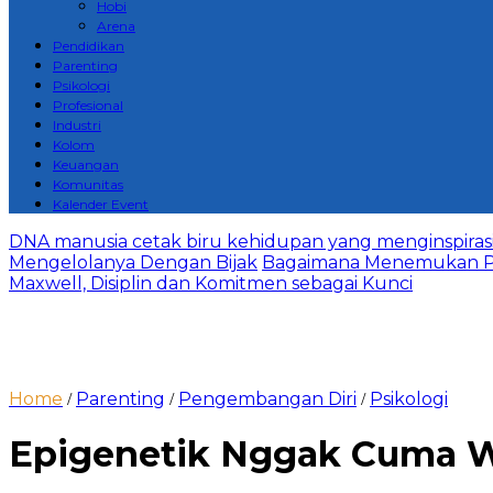
Hobi
Arena
Pendidikan
Parenting
Psikologi
Profesional
Industri
Kolom
Keuangan
Komunitas
Kalender Event
DNA manusia cetak biru kehidupan yang menginspirasi 
Mengelolanya Dengan Bijak
Bagaimana Menemukan P
Maxwell, Disiplin dan Komitmen sebagai Kunci
Home
Parenting
Pengembangan Diri
Psikologi
/
/
/
Epigenetik Nggak Cuma W