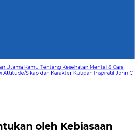
aan Utama Kamu Tentang Kesehatan Mental & Cara
bi Attitude/Sikap dan Karakter
Kutipan Inspiratif John C
tukan oleh Kebiasaan