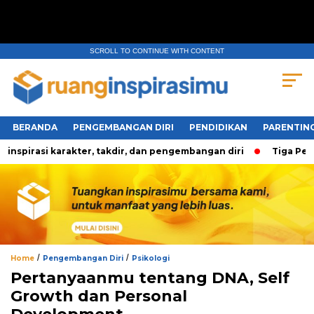
SCROLL TO CONTINUE WITH CONTENT
BERANDA
PENGEMBANGAN DIRI
PENDIDIKAN
PARENTIN
rasi karakter, takdir, dan pengembangan diri
Tiga Pertanya
/
/
Home
Pengembangan Diri
Psikologi
Pertanyaanmu tentang DNA, Self
Growth dan Personal