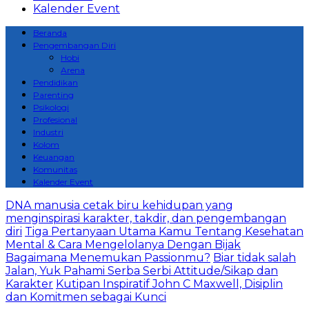
Kalender Event
Beranda
Pengembangan Diri
Hobi
Arena
Pendidikan
Parenting
Psikologi
Profesional
Industri
Kolom
Keuangan
Komunitas
Kalender Event
DNA manusia cetak biru kehidupan yang
menginspirasi karakter, takdir, dan pengembangan
diri
Tiga Pertanyaan Utama Kamu Tentang Kesehatan
Mental & Cara Mengelolanya Dengan Bijak
Bagaimana Menemukan Passionmu?
Biar tidak salah
Jalan, Yuk Pahami Serba Serbi Attitude/Sikap dan
Karakter
Kutipan Inspiratif John C Maxwell, Disiplin
dan Komitmen sebagai Kunci