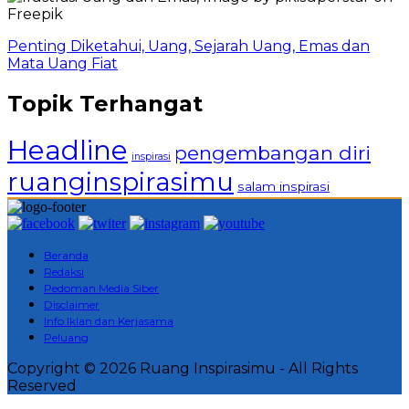
Penting Diketahui, Uang, Sejarah Uang, Emas dan
Mata Uang Fiat
Topik Terhangat
Headline
pengembangan diri
inspirasi
ruanginspirasimu
salam inspirasi
Beranda
Redaksi
Pedoman Media Siber
Disclaimer
Info Iklan dan Kerjasama
Peluang
Copyright © 2026 Ruang Inspirasimu - All Rights
Reserved