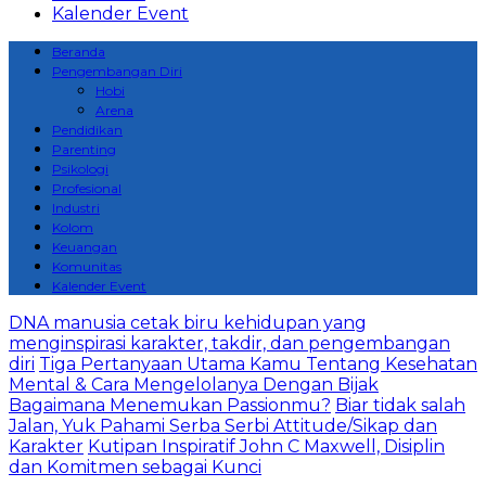
Kalender Event
Beranda
Pengembangan Diri
Hobi
Arena
Pendidikan
Parenting
Psikologi
Profesional
Industri
Kolom
Keuangan
Komunitas
Kalender Event
DNA manusia cetak biru kehidupan yang
menginspirasi karakter, takdir, dan pengembangan
diri
Tiga Pertanyaan Utama Kamu Tentang Kesehatan
Mental & Cara Mengelolanya Dengan Bijak
Bagaimana Menemukan Passionmu?
Biar tidak salah
Jalan, Yuk Pahami Serba Serbi Attitude/Sikap dan
Karakter
Kutipan Inspiratif John C Maxwell, Disiplin
dan Komitmen sebagai Kunci