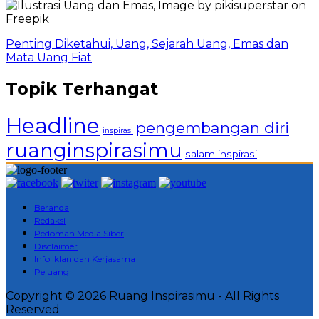
Penting Diketahui, Uang, Sejarah Uang, Emas dan
Mata Uang Fiat
Topik Terhangat
Headline
pengembangan diri
inspirasi
ruanginspirasimu
salam inspirasi
Beranda
Redaksi
Pedoman Media Siber
Disclaimer
Info Iklan dan Kerjasama
Peluang
Copyright © 2026 Ruang Inspirasimu - All Rights
Reserved