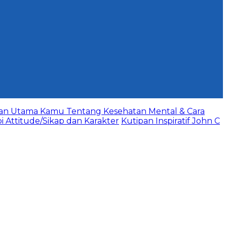
aan Utama Kamu Tentang Kesehatan Mental & Cara
bi Attitude/Sikap dan Karakter
Kutipan Inspiratif John C