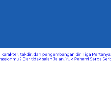
karakter, takdir, dan pengembangan diri
Tiga Pertany
assionmu?
Biar tidak salah Jalan, Yuk Pahami Serba Ser