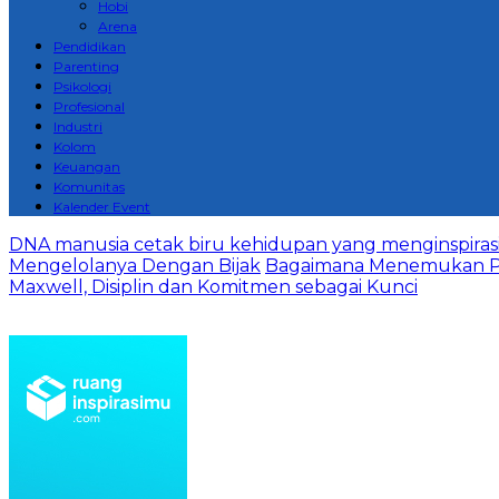
Hobi
Arena
Pendidikan
Parenting
Psikologi
Profesional
Industri
Kolom
Keuangan
Komunitas
Kalender Event
DNA manusia cetak biru kehidupan yang menginspirasi 
Mengelolanya Dengan Bijak
Bagaimana Menemukan P
Maxwell, Disiplin dan Komitmen sebagai Kunci