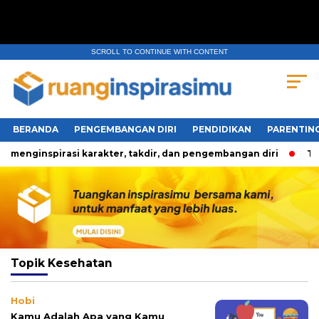
SCROLL TO CONTINUE WITH CONTENT
BERANDA
PENGEMBANGAN DIRI
PENDIDIKAN
PARENTIN
menginspirasi karakter, takdir, dan pengembangan diri
Tiga
Topik
Kesehatan
Hobi
Kamu Adalah Apa yang Kamu