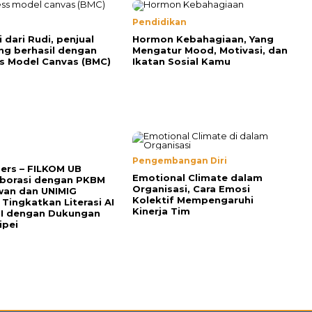
Pendidikan
i dari Rudi, penjual
Hormon Kebahagiaan, Yang
ng berhasil dengan
Mengatur Mood, Motivasi, dan
s Model Canvas (BMC)
Ikatan Sosial Kamu
Pengembangan Diri
Pers – FILKOM UB
Emotional Climate dalam
aborasi dengan PKBM
Organisasi, Cara Emosi
wan dan UNIMIG
Kolektif Mempengaruhi
 Tingkatkan Literasi AI
Kinerja Tim
MI dengan Dukungan
ipei