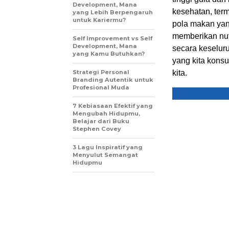
Development, Mana
kesehatan, term
yang Lebih Berpengaruh
untuk Kariermu?
pola makan yang
memberikan nut
Self Improvement vs Self
Development, Mana
secara keselur
yang Kamu Butuhkan?
yang kita konsu
Strategi Personal
kita.
Branding Autentik untuk
Profesional Muda
7 Kebiasaan Efektif yang
Mengubah Hidupmu,
Belajar dari Buku
Stephen Covey
3 Lagu Inspiratif yang
Menyulut Semangat
Hidupmu