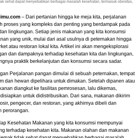
dak sehat dapat menyebabkan berbagai masalah kesehatan, termasuk obesitas,
simu.com
– Dari pertanian hingga ke meja kita, perjalanan
h proses yang kompleks dan penting yang berdampak pada
 dan lingkungan. Setiap jenis makanan yang kita konsumsi
anan yang unik, mulai dari asal usulnya di peternakan hingga
ket atau restoran lokal kita. Artikel ini akan mengeksplorasi
gan dan dampaknya terhadap kesehatan kita dan lingkungan,
ngnya praktik berkelanjutan dan konsumsi secara sadar.
gan Perjalanan pangan dimulai di sebuah peternakan, tempat
m dan hewan dipelihara untuk dimakan. Setelah dipanen atau
anan diangkut ke fasilitas pemrosesan, lalu dikemas,
disiapkan untuk didistribusikan. Dari sana, makanan dikirim
sir, pengecer, dan restoran, yang akhirnya dibeli dan
h perorangan.
ap Kesehatan Makanan yang kita konsumsi mempunyai
g terhadap kesehatan kita. Makanan olahan dan makanan
n lemak tidak sehat dapat menyebabkan berbagai masalah