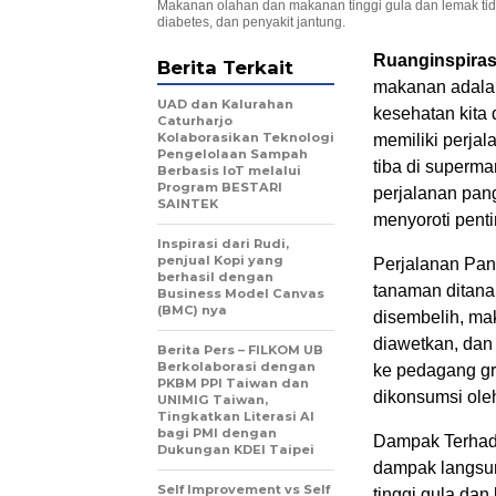
Makanan olahan dan makanan tinggi gula dan lemak ti
diabetes, dan penyakit jantung.
Ruanginspira
Berita Terkait
makanan adala
UAD dan Kalurahan
kesehatan kita
Caturharjo
Kolaborasikan Teknologi
memiliki perjal
Pengelolaan Sampah
tiba di supermar
Berbasis IoT melalui
Program BESTARI
perjalanan pan
SAINTEK
menyoroti penti
Inspirasi dari Rudi,
penjual Kopi yang
Perjalanan Pan
berhasil dengan
tanaman ditana
Business Model Canvas
(BMC) nya
disembelih, mak
diawetkan, dan 
Berita Pers – FILKOM UB
Berkolaborasi dengan
ke pedagang gro
PKBM PPI Taiwan dan
dikonsumsi ole
UNIMIG Taiwan,
Tingkatkan Literasi AI
bagi PMI dengan
Dampak Terhad
Dukungan KDEI Taipei
dampak langsun
Self Improvement vs Self
tinggi gula da