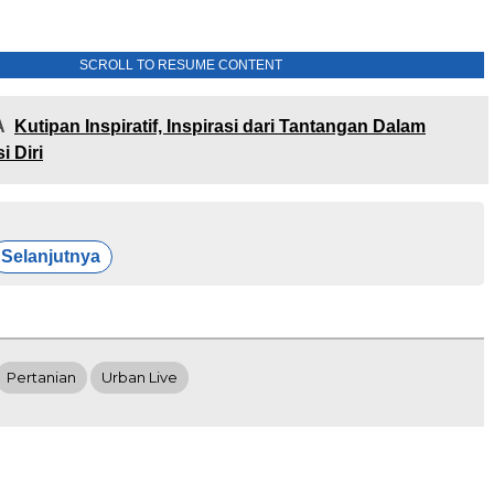
SCROLL TO RESUME CONTENT
A
Kutipan Inspiratif, Inspirasi dari Tantangan Dalam
i Diri
Selanjutnya
Pertanian
Urban Live