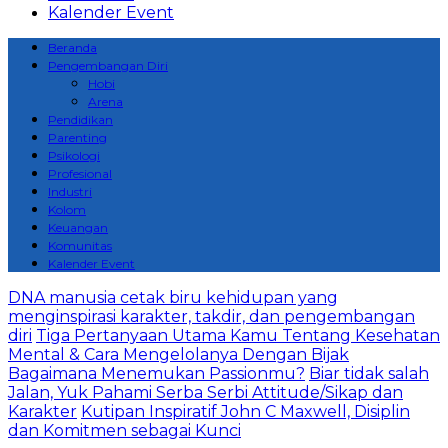
Kalender Event
Beranda
Pengembangan Diri
Hobi
Arena
Pendidikan
Parenting
Psikologi
Profesional
Industri
Kolom
Keuangan
Komunitas
Kalender Event
DNA manusia cetak biru kehidupan yang
menginspirasi karakter, takdir, dan pengembangan
diri
Tiga Pertanyaan Utama Kamu Tentang Kesehatan
Mental & Cara Mengelolanya Dengan Bijak
Bagaimana Menemukan Passionmu?
Biar tidak salah
Jalan, Yuk Pahami Serba Serbi Attitude/Sikap dan
Karakter
Kutipan Inspiratif John C Maxwell, Disiplin
dan Komitmen sebagai Kunci