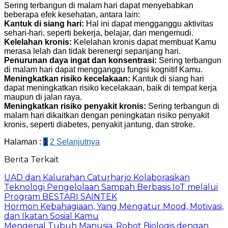
Sering terbangun di malam hari dapat menyebabkan
beberapa efek kesehatan, antara lain:
Kantuk di siang hari:
Hal ini dapat mengganggu aktivitas
sehari-hari, seperti bekerja, belajar, dan mengemudi.
Kelelahan kronis:
Kelelahan kronis dapat membuat Kamu
merasa lelah dan tidak berenergi sepanjang hari.
Penurunan daya ingat dan konsentrasi:
Sering terbangun
di malam hari dapat mengganggu fungsi kognitif Kamu.
Meningkatkan risiko kecelakaan:
Kantuk di siang hari
dapat meningkatkan risiko kecelakaan, baik di tempat kerja
maupun di jalan raya.
Meningkatkan risiko penyakit kronis:
Sering terbangun di
malam hari dikaitkan dengan peningkatan risiko penyakit
kronis, seperti diabetes, penyakit jantung, dan stroke.
Halaman :
1
2
Selanjutnya
Berita Terkait
UAD dan Kalurahan Caturharjo Kolaborasikan
Teknologi Pengelolaan Sampah Berbasis IoT melalui
Program BESTARI SAINTEK
Hormon Kebahagiaan, Yang Mengatur Mood, Motivasi,
dan Ikatan Sosial Kamu
Mengenal Tubuh Manusia, Robot Biologis dengan