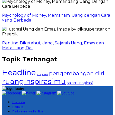
Psychology of Money, Memahami Uang dengan Cara
yang Berbeda
Penting Diketahui, Uang, Sejarah Uang, Emas dan
Mata Uang Fiat
Topik Terhangat
Headline
pengembangan diri
inspirasi
ruanginspirasimu
salam inspirasi
Beranda
Redaksi
Pedoman Media Siber