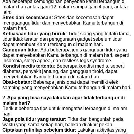
Ada beberapa kemungkinan penyebab kamu terbangun di
malam hari antara jam 12 malam sampai jam 4 pagi, antara
lain:
Stres dan kecemasan:
Stres dan kecemasan dapat
mengganggu tidur dan menyebabkan Kamu terbangun di
malam hari.
Kebiasaan tidur yang buruk:
Tidur siang yang terlalu lama,
tidur tidak teratur, dan penggunaan gadget sebelum tidur
dapat membuat Kamu terbangun di malam hari.
Gangguan tidur:
Ada beberapa jenis gangguan tidur yang
dapat menyebabkan Kamu terbangun di malam hari, seperti
insomnia, sleep apnea, dan restless legs syndrome.
Kondisi medis tertentu:
Beberapa kondisi medis, seperti
diabetes, penyakit jantung, dan gangguan tiroid, dapat
menyebabkan Kamu terbangun di malam hari.
Obat-obatan:
Beberapa jenis obat dapat memiliki efek
samping yang menyebabkan Kamu terbangun di malam hari.
2. Apa yang bisa saya lakukan agar tidak terbangun di
malam hari?
Berikut beberapa tips untuk mengatasi terbangun di malam
hari:
Jaga pola tidur yang teratur:
Tidur dan bangunlah pada
waktu yang sama setiap hari, bahkan di akhir pekan.
Ciptakan rutinitas sebelum tidur:
Lakukan aktivitas yang