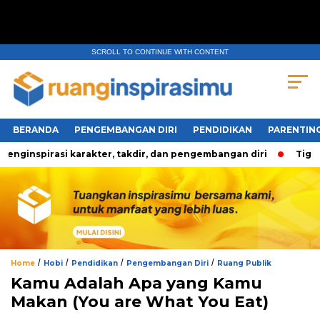
SCROLL TO CONTINUE WITH CONTENT
BERANDA
PENGEMBANGAN DIRI
PENDIDIKAN
PARENTIN
ginspirasi karakter, takdir, dan pengembangan diri
Tiga Pe
/
/
/
/
Home
Hobi
Pendidikan
Pengembangan Diri
Ruang Publik
Kamu Adalah Apa yang Kamu
Makan (You are What You Eat)