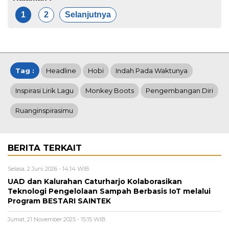
1
2
Selanjutnya
Tag :
Headline
Hobi
Indah Pada Waktunya
Inspirasi Lirik Lagu
Monkey Boots
Pengembangan Diri
Ruanginspirasimu
BERITA TERKAIT
Selasa, 2 Juni 2026 - 14:14 WIB
UAD dan Kalurahan Caturharjo Kolaborasikan
Teknologi Pengelolaan Sampah Berbasis IoT melalui
Program BESTARI SAINTEK
Jumat, 21 November 2025 - 15:15 WIB