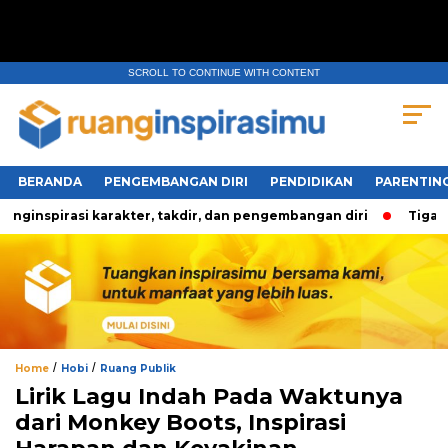
SCROLL TO CONTINUE WITH CONTENT
BERANDA
PENGEMBANGAN DIRI
PENDIDIKAN
PARENTIN
nspirasi karakter, takdir, dan pengembangan diri
Tiga Pert
/
/
Home
Hobi
Ruang Publik
Lirik Lagu Indah Pada Waktunya
dari Monkey Boots, Inspirasi