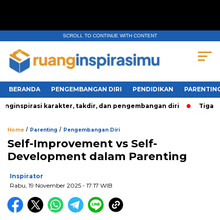
SCROLL TO CONTINUE WITH CONTENT
BERANDA
PENGEMBANGAN DIRI
PENDIDIKAN
PARENTIN
nspirasi karakter, takdir, dan pengembangan diri
Tiga Per
/
/
Home
Parenting
Pengembangan Diri
Self-Improvement vs Self-
Development dalam Parenting
Inspirator
Rabu, 19 November 2025
- 17:17 WIB