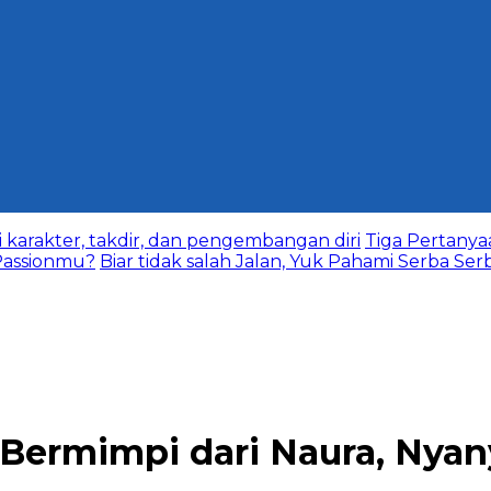
karakter, takdir, dan pengembangan diri
Tiga Pertany
assionmu?
Biar tidak salah Jalan, Yuk Pahami Serba Ser
i Bermimpi dari Naura, Nyan