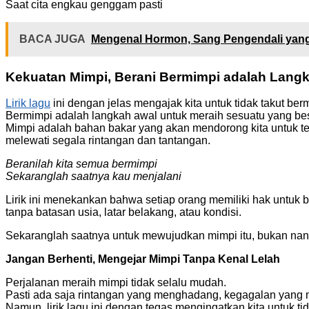
Saat cita engkau genggam pasti
BACA JUGA
Mengenal Hormon, Sang Pengendali yan
Kekuatan Mimpi, Berani Bermimpi adalah Lang
Lirik lagu
ini dengan jelas mengajak kita untuk tidak takut ber
Bermimpi adalah langkah awal untuk meraih sesuatu yang bes
Mimpi adalah bahan bakar yang akan mendorong kita untuk te
melewati segala rintangan dan tantangan.
Beranilah kita semua bermimpi
Sekaranglah saatnya kau menjalani
Lirik ini menekankan bahwa setiap orang memiliki hak untuk 
tanpa batasan usia, latar belakang, atau kondisi.
Sekaranglah saatnya untuk mewujudkan mimpi itu, bukan nanti
Jangan Berhenti, Mengejar Mimpi Tanpa Kenal Lelah
Perjalanan meraih mimpi tidak selalu mudah.
Pasti ada saja rintangan yang menghadang, kegagalan yang 
Namun, lirik lagu ini dengan tegas mengingatkan kita untuk t