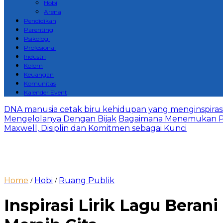
Hobi
Arena
Pendidikan
Parenting
Psikologi
Profesional
Industri
Kolom
Keuangan
Komunitas
Kalender Event
DNA manusia cetak biru kehidupan yang menginspirasi 
Mengelolanya Dengan Bijak
Bagaimana Menemukan P
Maxwell, Disiplin dan Komitmen sebagai Kunci
Home
Hobi
Ruang Publik
/
/
Inspirasi Lirik Lagu Beran