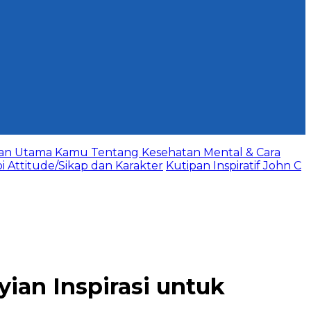
aan Utama Kamu Tentang Kesehatan Mental & Cara
bi Attitude/Sikap dan Karakter
Kutipan Inspiratif John C
yian Inspirasi untuk