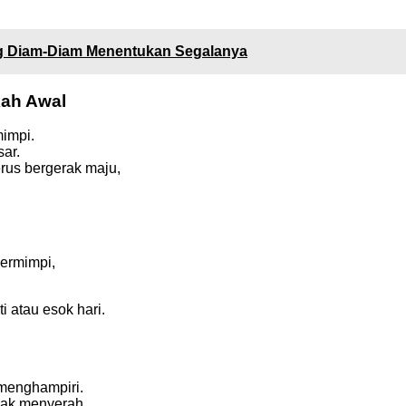
g Diam-Diam Menentukan Segalanya
kah Awal
mimpi.
ar.
rus bergerak maju,
bermimpi,
 atau esok hari.
menghampiri.
idak menyerah.