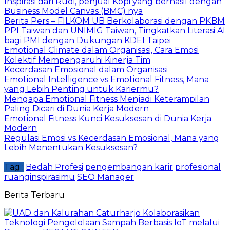
Inspirasi dari Rudi, penjual Kopi yang berhasil dengan
Business Model Canvas (BMC) nya
Berita Pers – FILKOM UB Berkolaborasi dengan PKBM
PPI Taiwan dan UNIMIG Taiwan, Tingkatkan Literasi AI
bagi PMI dengan Dukungan KDEI Taipei
Emotional Climate dalam Organisasi, Cara Emosi
Kolektif Mempengaruhi Kinerja Tim
Kecerdasan Emosional dalam Organisasi
Emotional Intelligence vs Emotional Fitness, Mana
yang Lebih Penting untuk Kariermu?
Mengapa Emotional Fitness Menjadi Keterampilan
Paling Dicari di Dunia Kerja Modern
Emotional Fitness Kunci Kesuksesan di Dunia Kerja
Modern
Regulasi Emosi vs Kecerdasan Emosional, Mana yang
Lebih Menentukan Kesuksesan?
Tag :
Bedah Profesi
pengembangan karir
profesional
ruanginspirasimu
SEO Manager
Berita Terbaru