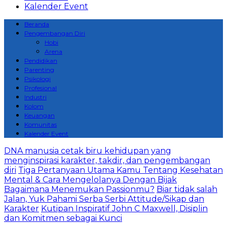
Kalender Event
Beranda
Pengembangan Diri
Hobi
Arena
Pendidikan
Parenting
Psikologi
Profesional
Industri
Kolom
Keuangan
Komunitas
Kalender Event
DNA manusia cetak biru kehidupan yang
menginspirasi karakter, takdir, dan pengembangan
diri
Tiga Pertanyaan Utama Kamu Tentang Kesehatan
Mental & Cara Mengelolanya Dengan Bijak
Bagaimana Menemukan Passionmu?
Biar tidak salah
Jalan, Yuk Pahami Serba Serbi Attitude/Sikap dan
Karakter
Kutipan Inspiratif John C Maxwell, Disiplin
dan Komitmen sebagai Kunci