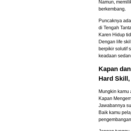
Namun, memiliki
berkembang.
Puncaknya adal
di Tengah Tant
Karen Hidup tid
Dengan life ski
berpikir soluti
keadaan sedang
Kapan dan
Hard Skill,
Mungkin kamu a
Kapan Mengemb
Jawabannya sud
Baik kamu pelaj
pengembangan ke