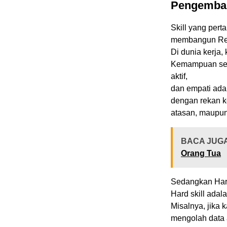
Pengemban
Skill yang per
membangun Rel
Di dunia kerja
Kemampuan sep
aktif,
dan empati ada
dengan rekan k
atasan, maupun
BACA JUG
Orang Tua
Sedangkan Hard
Hard skill adal
Misalnya, jika
mengolah data 