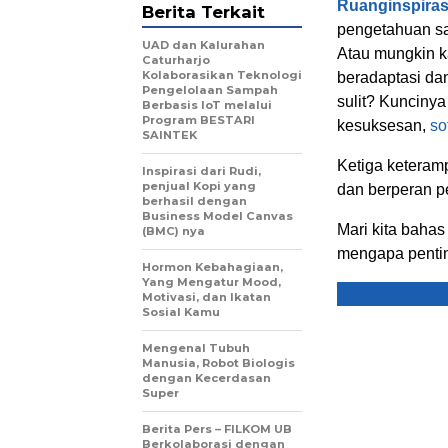
Ruanginspira
Berita Terkait
pengetahuan sa
UAD dan Kalurahan
Atau mungkin k
Caturharjo
Kolaborasikan Teknologi
beradaptasi da
Pengelolaan Sampah
sulit? Kuncinya
Berbasis IoT melalui
Program BESTARI
kesuksesan,
sof
SAINTEK
Ketiga keteramp
Inspirasi dari Rudi,
penjual Kopi yang
dan berperan p
berhasil dengan
Business Model Canvas
Mari kita bahas
(BMC) nya
mengapa penti
Hormon Kebahagiaan,
Yang Mengatur Mood,
Motivasi, dan Ikatan
Sosial Kamu
Mengenal Tubuh
Manusia, Robot Biologis
dengan Kecerdasan
Super
Berita Pers – FILKOM UB
Berkolaborasi dengan