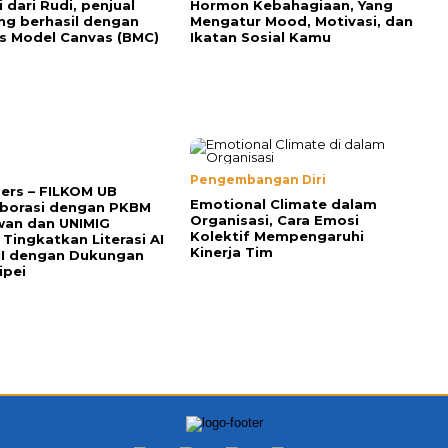
i dari Rudi, penjual
Hormon Kebahagiaan, Yang
ng berhasil dengan
Mengatur Mood, Motivasi, dan
s Model Canvas (BMC)
Ikatan Sosial Kamu
Pengembangan Diri
Pers – FILKOM UB
Emotional Climate dalam
aborasi dengan PKBM
Organisasi, Cara Emosi
wan dan UNIMIG
Kolektif Mempengaruhi
 Tingkatkan Literasi AI
Kinerja Tim
MI dengan Dukungan
ipei