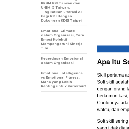
PKBM PPI Taiwan dan
UNIMIG Taiwan,
Tingkatkan Literasi AI
bagi PMI dengan
Dukungan KDEI Taipei
Emotional Climate
dalam Organisasi, Cara
Emosi Kolektif
Mempengaruhi Kinerja
Tim
Kecerdasan Emosional
Apa Itu So
dalam Organisasi
Emotional Intelligence
Skill pertama a
vs Emotional Fitness,
Soft skill ada
Mana yang Lebih
Penting untuk Kariermu?
dengan orang la
berkomunikasi,
Contohnya ada
waktu, dan empa
Soft skill serin
yang tidak diaj