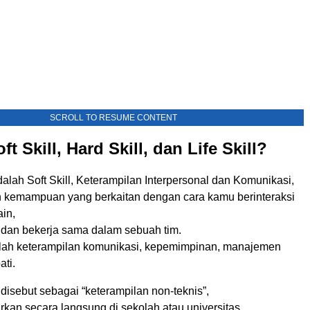
SCROLL TO RESUME CONTENT
ft Skill, Hard Skill, dan Life Skill?
dalah Soft Skill, Keterampilan Interpersonal dan Komunikasi,
lah kemampuan yang berkaitan dengan cara kamu berinteraksi
in,
 dan bekerja sama dalam sebuah tim.
lah keterampilan komunikasi, kepemimpinan, manajemen
ti.
g disebut sebagai “keterampilan non-teknis”,
arkan secara langsung di sekolah atau universitas,