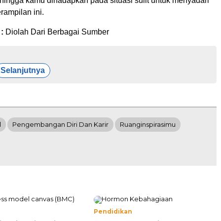
hingga kamu dihadapkan pada situasi sulit untuk menyadari
rampilan ini.
 :
Diolah Dari Berbagai Sumber
Selanjutnya
l
Pengembangan Diri Dan Karir
Ruanginspirasimu
Pendidikan