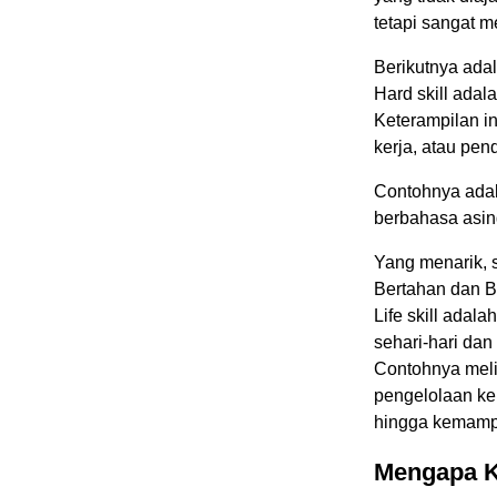
tetapi sangat m
Berikutnya adal
Hard skill adal
Keterampilan in
kerja, atau pen
Contohnya adal
berbahasa asin
Yang menarik, sk
Bertahan dan 
Life skill ad
sehari-hari da
Contohnya melip
pengelolaan ke
hingga kemam
Mengapa Ke