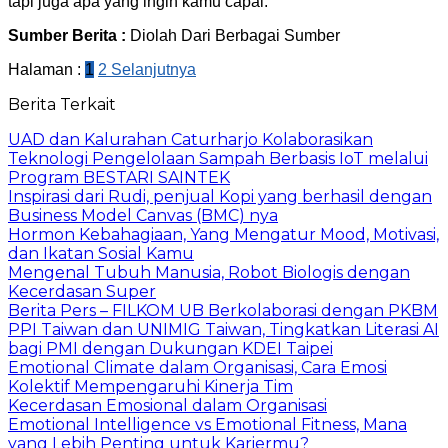
tapi juga apa yang ingin kamu capai.
Sumber Berita :
Diolah Dari Berbagai Sumber
Halaman :
1
2
Selanjutnya
Berita Terkait
UAD dan Kalurahan Caturharjo Kolaborasikan
Teknologi Pengelolaan Sampah Berbasis IoT melalui
Program BESTARI SAINTEK
Inspirasi dari Rudi, penjual Kopi yang berhasil dengan
Business Model Canvas (BMC) nya
Hormon Kebahagiaan, Yang Mengatur Mood, Motivasi,
dan Ikatan Sosial Kamu
Mengenal Tubuh Manusia, Robot Biologis dengan
Kecerdasan Super
Berita Pers – FILKOM UB Berkolaborasi dengan PKBM
PPI Taiwan dan UNIMIG Taiwan, Tingkatkan Literasi AI
bagi PMI dengan Dukungan KDEI Taipei
Emotional Climate dalam Organisasi, Cara Emosi
Kolektif Mempengaruhi Kinerja Tim
Kecerdasan Emosional dalam Organisasi
Emotional Intelligence vs Emotional Fitness, Mana
yang Lebih Penting untuk Kariermu?