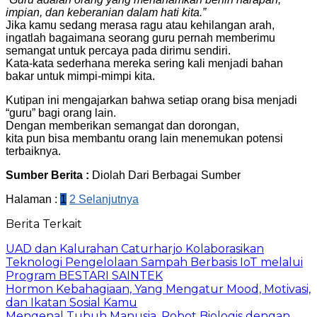
impian, dan keberanian dalam hati kita.”
Jika kamu sedang merasa ragu atau kehilangan arah,
ingatlah bagaimana seorang guru pernah memberimu
semangat untuk percaya pada dirimu sendiri.
Kata-kata sederhana mereka sering kali menjadi bahan
bakar untuk mimpi-mimpi kita.
Kutipan ini mengajarkan bahwa setiap orang bisa menjadi
“guru” bagi orang lain.
Dengan memberikan semangat dan dorongan,
kita pun bisa membantu orang lain menemukan potensi
terbaiknya.
Sumber Berita :
Diolah Dari Berbagai Sumber
Halaman :
1
2
Selanjutnya
Berita Terkait
UAD dan Kalurahan Caturharjo Kolaborasikan
Teknologi Pengelolaan Sampah Berbasis IoT melalui
Program BESTARI SAINTEK
Hormon Kebahagiaan, Yang Mengatur Mood, Motivasi,
dan Ikatan Sosial Kamu
Mengenal Tubuh Manusia, Robot Biologis dengan