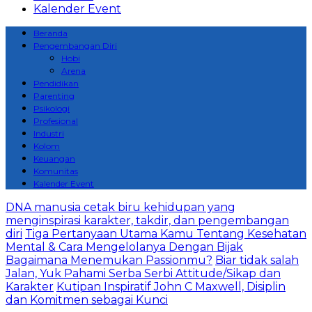
Kalender Event
Beranda
Pengembangan Diri
Hobi
Arena
Pendidikan
Parenting
Psikologi
Profesional
Industri
Kolom
Keuangan
Komunitas
Kalender Event
DNA manusia cetak biru kehidupan yang
menginspirasi karakter, takdir, dan pengembangan
diri
Tiga Pertanyaan Utama Kamu Tentang Kesehatan
Mental & Cara Mengelolanya Dengan Bijak
Bagaimana Menemukan Passionmu?
Biar tidak salah
Jalan, Yuk Pahami Serba Serbi Attitude/Sikap dan
Karakter
Kutipan Inspiratif John C Maxwell, Disiplin
dan Komitmen sebagai Kunci