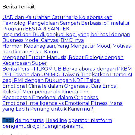
Berita Terkait
UAD dan Kalurahan Caturharjo Kolaborasikan
Teknologi Pengelolaan Sampah Berbasis IoT melalui
Program BESTARI SAINTEK
Inspirasi dari Rudi, penjual Kopi yang berhasil dengan
Business Model Canvas (BMC) nya
Hormon Kebahagiaan, Yang Mengatur Mood, Motivasi,
dan Ikatan Sosial Kamu
Mengenal Tubuh Manusia, Robot Biologis dengan
Kecerdasan Super
Berita Pers – FILKOM UB Berkolaborasi dengan PKBM
PPI Taiwan dan UNIMIG Taiwan, Tingkatkan Literasi AI
bagi PMI dengan Dukungan KDEI Taipei
Emotional Climate dalam Organisasi, Cara Emosi
Kolektif Mempengaruhi Kinerja Tim
Kecerdasan Emosional dalam Organisasi
Emotional Intelligence vs Emotional Fitness, Mana
yang Lebih Penting untuk Kariermu?
Tag :
demonstrasi
Headline
operator platform
pengemudi ojol
ruanginspirasimu