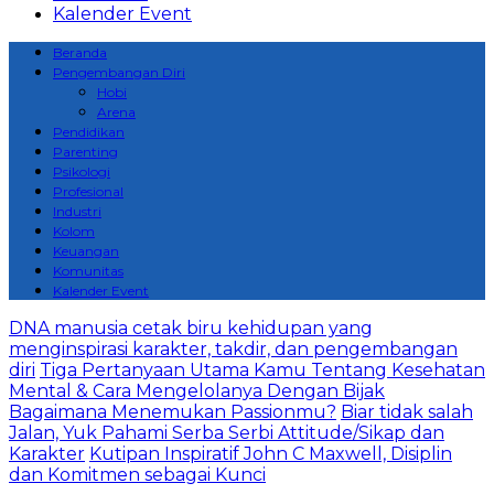
Kalender Event
Beranda
Pengembangan Diri
Hobi
Arena
Pendidikan
Parenting
Psikologi
Profesional
Industri
Kolom
Keuangan
Komunitas
Kalender Event
DNA manusia cetak biru kehidupan yang
menginspirasi karakter, takdir, dan pengembangan
diri
Tiga Pertanyaan Utama Kamu Tentang Kesehatan
Mental & Cara Mengelolanya Dengan Bijak
Bagaimana Menemukan Passionmu?
Biar tidak salah
Jalan, Yuk Pahami Serba Serbi Attitude/Sikap dan
Karakter
Kutipan Inspiratif John C Maxwell, Disiplin
dan Komitmen sebagai Kunci