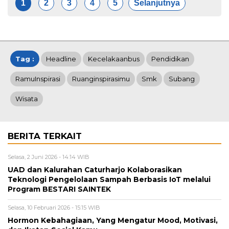
1
2
3
4
5
Selanjutnya
Tag :
Headline
Kecelakaanbus
Pendidikan
RamuInspirasi
Ruanginspirasimu
Smk
Subang
Wisata
BERITA TERKAIT
Selasa, 2 Juni 2026 - 14:14 WIB
UAD dan Kalurahan Caturharjo Kolaborasikan
Teknologi Pengelolaan Sampah Berbasis IoT melalui
Program BESTARI SAINTEK
Selasa, 10 Februari 2026 - 15:15 WIB
Hormon Kebahagiaan, Yang Mengatur Mood, Motivasi,