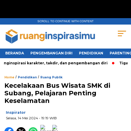
SCROLL TO CONTINUE WITH CONTENT
BERANDA
PENGEMBANGAN DIRI
PENDIDIKAN
PARENTIN
inspirasi karakter, takdir, dan pengembangan diri
Tiga Pe
/
/
Home
Pendidikan
Ruang Publik
Kecelakaan Bus Wisata SMK di
Subang, Pelajaran Penting
Keselamatan
Inspirator
Selasa, 14 Mei 2024
- 19:19 WIB