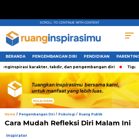
SCROLL TO CONTINUE WITH CONTENT
BERANDA
PENGEMBANGAN DIRI
PENDIDIKAN
PARENTIN
inspirasi karakter, takdir, dan pengembangan diri
Tiga Per
/
/
/
Home
Pengembangan Diri
Psikologi
Ruang Publik
Cara Mudah Refleksi Diri Malam Ini
Inspirator