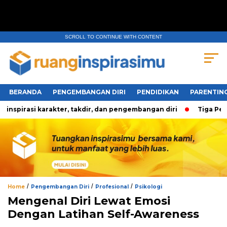
SCROLL TO CONTINUE WITH CONTENT
BERANDA
PENGEMBANGAN DIRI
PENDIDIKAN
PARENTIN
rasi karakter, takdir, dan pengembangan diri
Tiga Pertanya
/
/
/
Home
Pengembangan Diri
Profesional
Psikologi
Mengenal Diri Lewat Emosi
Dengan Latihan Self-Awareness