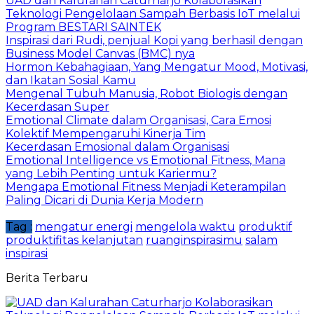
UAD dan Kalurahan Caturharjo Kolaborasikan
Teknologi Pengelolaan Sampah Berbasis IoT melalui
Program BESTARI SAINTEK
Inspirasi dari Rudi, penjual Kopi yang berhasil dengan
Business Model Canvas (BMC) nya
Hormon Kebahagiaan, Yang Mengatur Mood, Motivasi,
dan Ikatan Sosial Kamu
Mengenal Tubuh Manusia, Robot Biologis dengan
Kecerdasan Super
Emotional Climate dalam Organisasi, Cara Emosi
Kolektif Mempengaruhi Kinerja Tim
Kecerdasan Emosional dalam Organisasi
Emotional Intelligence vs Emotional Fitness, Mana
yang Lebih Penting untuk Kariermu?
Mengapa Emotional Fitness Menjadi Keterampilan
Paling Dicari di Dunia Kerja Modern
Tag :
mengatur energi
mengelola waktu
produktif
produktifitas kelanjutan
ruanginspirasimu
salam
inspirasi
Berita Terbaru