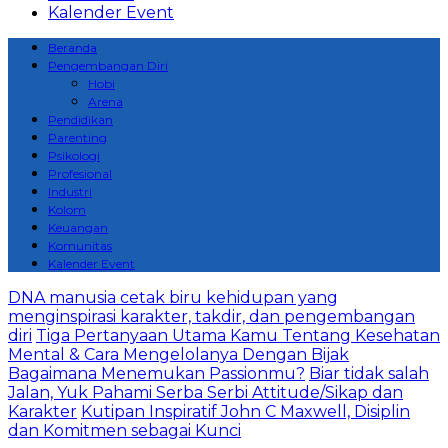
Kalender Event
Beranda
Pengembangan Diri
Hobi
Arena
Pendidikan
Parenting
Psikologi
Profesional
Industri
Kolom
Keuangan
Komunitas
Kalender Event
DNA manusia cetak biru kehidupan yang
menginspirasi karakter, takdir, dan pengembangan
diri
Tiga Pertanyaan Utama Kamu Tentang Kesehatan
Mental & Cara Mengelolanya Dengan Bijak
Bagaimana Menemukan Passionmu?
Biar tidak salah
Jalan, Yuk Pahami Serba Serbi Attitude/Sikap dan
Karakter
Kutipan Inspiratif John C Maxwell, Disiplin
dan Komitmen sebagai Kunci