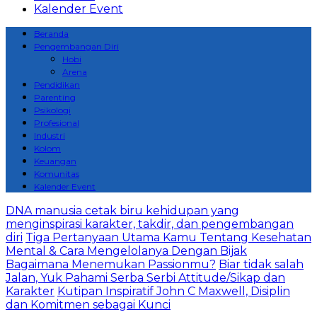
Kalender Event
Beranda
Pengembangan Diri
Hobi
Arena
Pendidikan
Parenting
Psikologi
Profesional
Industri
Kolom
Keuangan
Komunitas
Kalender Event
DNA manusia cetak biru kehidupan yang
menginspirasi karakter, takdir, dan pengembangan
diri
Tiga Pertanyaan Utama Kamu Tentang Kesehatan
Mental & Cara Mengelolanya Dengan Bijak
Bagaimana Menemukan Passionmu?
Biar tidak salah
Jalan, Yuk Pahami Serba Serbi Attitude/Sikap dan
Karakter
Kutipan Inspiratif John C Maxwell, Disiplin
dan Komitmen sebagai Kunci