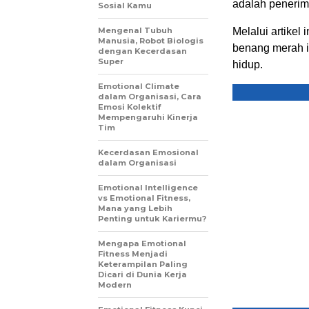
adalah penerima
Sosial Kamu
Mengenal Tubuh
Melalui artikel 
Manusia, Robot Biologis
benang merah i
dengan Kecerdasan
Super
hidup.
Emotional Climate
dalam Organisasi, Cara
Emosi Kolektif
Mempengaruhi Kinerja
Tim
Kecerdasan Emosional
dalam Organisasi
Emotional Intelligence
vs Emotional Fitness,
Mana yang Lebih
Penting untuk Kariermu?
Mengapa Emotional
Fitness Menjadi
Keterampilan Paling
Dicari di Dunia Kerja
Modern