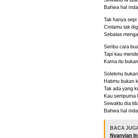
Bahwa hal inda
Tak hanya sepi 
Cintamu tak dig
Sebatas meng
Seribu cara bua
Tapi kau mende
Karna itu buka
Solekmu bukan
Hatimu bukan k
Tak ada yang k
Kau sempurna k
Sewaktu dia ti
Bahwa hal inda
BACA JUG
Nyanyian In