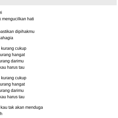
i
 mengucilkan hati
astikan dipihakmu
bahagia
 kurang cukup
urang hangat
urang darimu
au harus tau
 kurang cukup
urang hangat
urang darimu
au harus tau
a kau tak akan menduga
ah