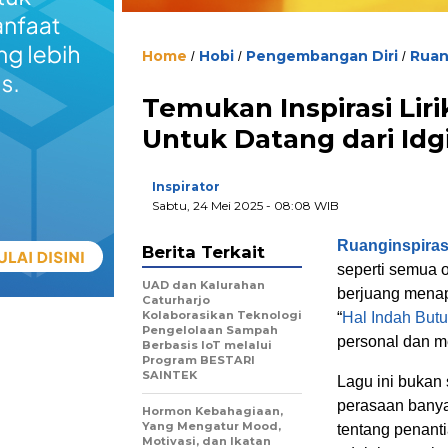
Home
Hobi
Pengembangan Diri
Ruan
/
/
/
Temukan Inspirasi Lir
Untuk Datang dari Idgit
Inspirator
Sabtu, 24 Mei 2025
- 08:08 WIB
Ruanginspira
Berita Terkait
seperti semua 
UAD dan Kalurahan
berjuang menap
Caturharjo
Kolaborasikan Teknologi
“
Hal Indah But
Pengelolaan Sampah
personal dan m
Berbasis IoT melalui
Program BESTARI
SAINTEK
Lagu ini bukan 
perasaan banya
Hormon Kebahagiaan,
Yang Mengatur Mood,
tentang penanti
Motivasi, dan Ikatan