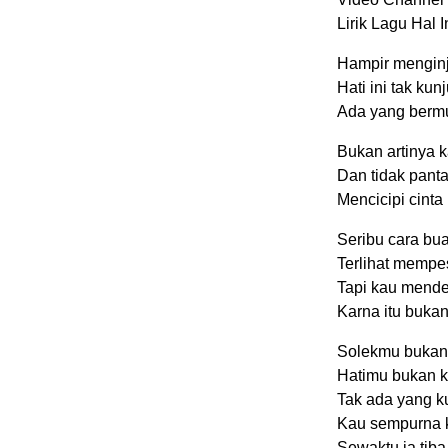
Lirik Lagu Hal 
Hampir menginj
Hati ini tak kun
Ada yang berm
Bukan artinya k
Dan tidak pant
Mencicipi cinta
Seribu cara bua
Terlihat memp
Tapi kau mende
Karna itu buka
Solekmu bukan
Hatimu bukan k
Tak ada yang k
Kau sempurna k
Sewaktu ia tib