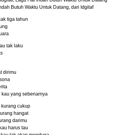
Indah Butuh Waktu Untuk Datang, dari Idgitaf
ak tiga tahun
jung
uara
au tak laku
as
t dirimu
esona
rita
n kau yang sebenarnya
 kurang cukup
urang hangat
urang darimu
au harus tau
a kau tak akan menduga