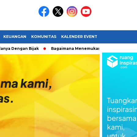
KEUANGAN
KOMUNITAS
KALENDER EVENT
ngan Bijak
Bagaimana Menemukan Passionmu?
Biar t