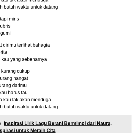
h butuh waktu untuk datang
tapi miris
ubris
agumi
t dirimu terlihat bahagia
rita
n kau yang sebenarnya
 kurang cukup
urang hangat
urang darimu
au harus tau
ba kau tak akan menduga
h butuh waktu untuk datang
A
Inspirasi Lirik Lagu Berani Bermimpi dari Naura,
spirasi untuk Meraih Cita