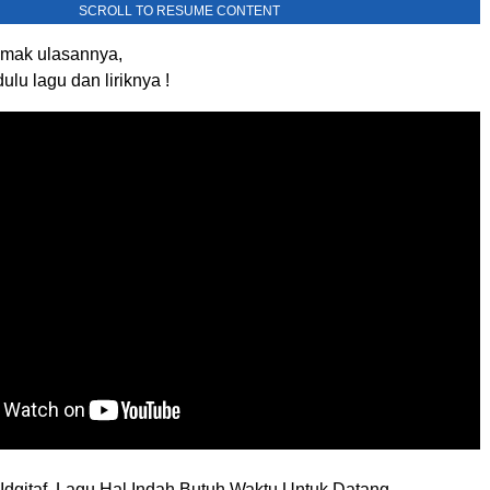
SCROLL TO RESUME CONTENT
mak ulasannya,
ulu lagu dan liriknya !
Idgitaf, Lagu Hal Indah Butuh Waktu Untuk Datang