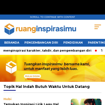
SCROLL TO CONTINUE WITH CONTENT
BERANDA
PENGEMBANGAN DIRI
PENDIDIKAN
PARENTIN
menginspirasi karakter, takdir, dan pengembangan diri
Tiga
Topik
Hal Indah Butuh Waktu Untuk Datang
Hobi
Temukan Inspirasi Lirik Lagu Hal