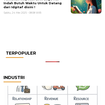
Indah Butuh Waktu Untuk Datang
dari Idgitaf disini !
Sabtu, 24 Mei 2025 - 08:08 WIB
TERPOPULER
INDUSTRI