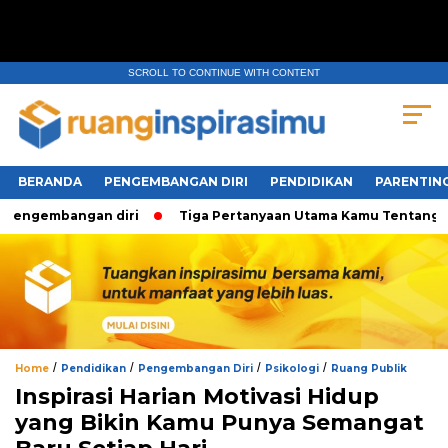
SCROLL TO CONTINUE WITH CONTENT
BERANDA
PENGEMBANGAN DIRI
PENDIDIKAN
PARENTIN
ngembangan diri
Tiga Pertanyaan Utama Kamu Tentang Keseh
/
/
/
/
Home
Pendidikan
Pengembangan Diri
Psikologi
Ruang Publik
Inspirasi Harian Motivasi Hidup
yang Bikin Kamu Punya Semangat