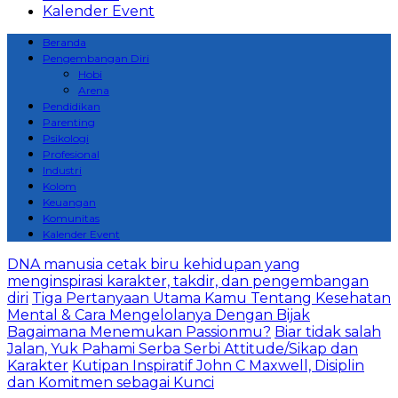
Kalender Event
Beranda
Pengembangan Diri
Hobi
Arena
Pendidikan
Parenting
Psikologi
Profesional
Industri
Kolom
Keuangan
Komunitas
Kalender Event
DNA manusia cetak biru kehidupan yang
menginspirasi karakter, takdir, dan pengembangan
diri
Tiga Pertanyaan Utama Kamu Tentang Kesehatan
Mental & Cara Mengelolanya Dengan Bijak
Bagaimana Menemukan Passionmu?
Biar tidak salah
Jalan, Yuk Pahami Serba Serbi Attitude/Sikap dan
Karakter
Kutipan Inspiratif John C Maxwell, Disiplin
dan Komitmen sebagai Kunci