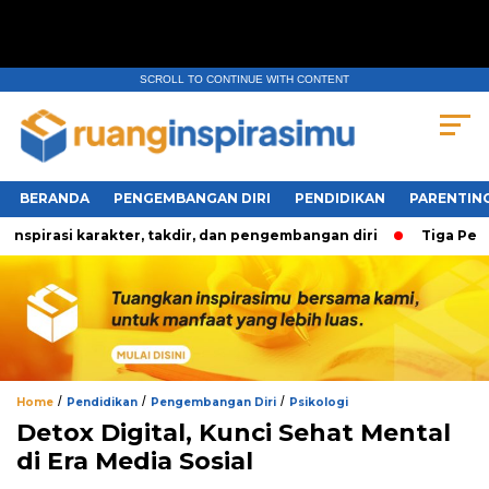
SCROLL TO CONTINUE WITH CONTENT
BERANDA
PENGEMBANGAN DIRI
PENDIDIKAN
PARENTIN
rasi karakter, takdir, dan pengembangan diri
Tiga Pertany
/
/
/
Home
Pendidikan
Pengembangan Diri
Psikologi
Detox Digital, Kunci Sehat Mental
di Era Media Sosial