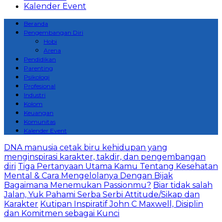
Kalender Event
Beranda
Pengembangan Diri
Hobi
Arena
Pendidikan
Parenting
Psikologi
Profesional
Industri
Kolom
Keuangan
Komunitas
Kalender Event
DNA manusia cetak biru kehidupan yang
menginspirasi karakter, takdir, dan pengembangan
diri
Tiga Pertanyaan Utama Kamu Tentang Kesehatan
Mental & Cara Mengelolanya Dengan Bijak
Bagaimana Menemukan Passionmu?
Biar tidak salah
Jalan, Yuk Pahami Serba Serbi Attitude/Sikap dan
Karakter
Kutipan Inspiratif John C Maxwell, Disiplin
dan Komitmen sebagai Kunci