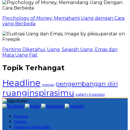
Psychology of Money, Memahami Uang dengan Cara
yang Berbeda
Penting Diketahui, Uang, Sejarah Uang, Emas dan
Mata Uang Fiat
Topik Terhangat
Headline
pengembangan diri
inspirasi
ruanginspirasimu
salam inspirasi
Beranda
Redaksi
Pedoman Media Siber