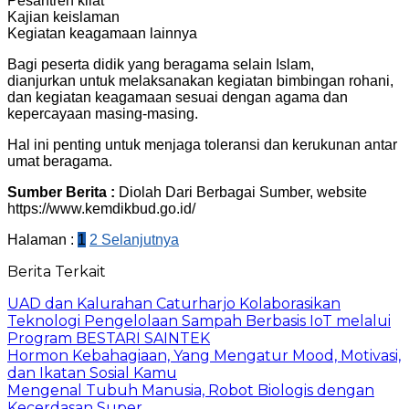
Pesantren kilat
Kajian keislaman
Kegiatan keagamaan lainnya
Bagi peserta didik yang beragama selain Islam,
dianjurkan untuk melaksanakan kegiatan bimbingan rohani,
dan kegiatan keagamaan sesuai dengan agama dan
kepercayaan masing-masing.
Hal ini penting untuk menjaga toleransi dan kerukunan antar
umat beragama.
Sumber Berita :
Diolah Dari Berbagai Sumber, website
https://www.kemdikbud.go.id/
Halaman :
1
2
Selanjutnya
Berita Terkait
UAD dan Kalurahan Caturharjo Kolaborasikan
Teknologi Pengelolaan Sampah Berbasis IoT melalui
Program BESTARI SAINTEK
Hormon Kebahagiaan, Yang Mengatur Mood, Motivasi,
dan Ikatan Sosial Kamu
Mengenal Tubuh Manusia, Robot Biologis dengan
Kecerdasan Super