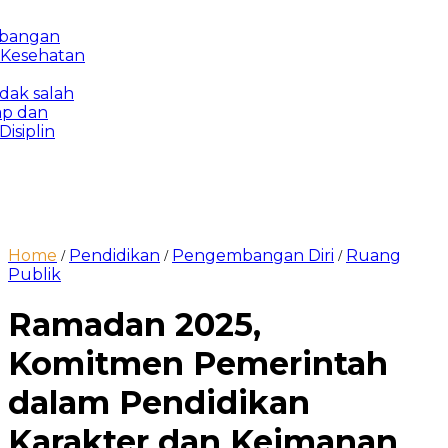
ngan
ehatan
 salah
dan
plin
Home
Pendidikan
Pengembangan Diri
Ruang
/
/
/
Publik
Ramadan 2025,
Komitmen Pemerintah
dalam Pendidikan
Karakter dan Keimanan