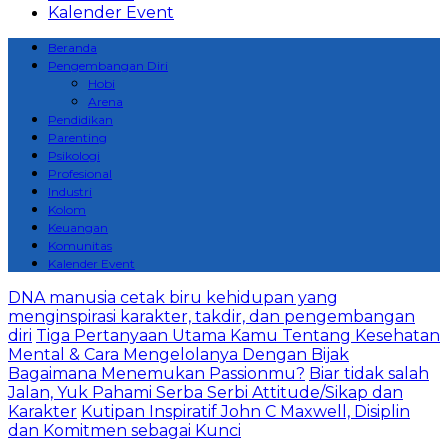
Kalender Event
Beranda
Pengembangan Diri
Hobi
Arena
Pendidikan
Parenting
Psikologi
Profesional
Industri
Kolom
Keuangan
Komunitas
Kalender Event
DNA manusia cetak biru kehidupan yang
menginspirasi karakter, takdir, dan pengembangan
diri
Tiga Pertanyaan Utama Kamu Tentang Kesehatan
Mental & Cara Mengelolanya Dengan Bijak
Bagaimana Menemukan Passionmu?
Biar tidak salah
Jalan, Yuk Pahami Serba Serbi Attitude/Sikap dan
Karakter
Kutipan Inspiratif John C Maxwell, Disiplin
dan Komitmen sebagai Kunci