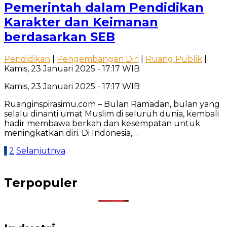
Pemerintah dalam Pendidikan
Karakter dan Keimanan
berdasarkan SEB
Pendidikan
|
Pengembangan Diri
|
Ruang Publik
|
Kamis, 23 Januari 2025 - 17:17 WIB
Kamis, 23 Januari 2025 - 17:17 WIB
Ruanginspirasimu.com – Bulan Ramadan, bulan yang
selalu dinanti umat Muslim di seluruh dunia, kembali
hadir membawa berkah dan kesempatan untuk
meningkatkan diri. Di Indonesia,…
Paginasi
1
2
Selanjutnya
pos
Terpopuler