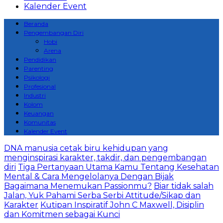
Kalender Event
Beranda
Pengembangan Diri
Hobi
Arena
Pendidikan
Parenting
Psikologi
Profesional
Industri
Kolom
Keuangan
Komunitas
Kalender Event
DNA manusia cetak biru kehidupan yang
menginspirasi karakter, takdir, dan pengembangan
diri
Tiga Pertanyaan Utama Kamu Tentang Kesehatan
Mental & Cara Mengelolanya Dengan Bijak
Bagaimana Menemukan Passionmu?
Biar tidak salah
Jalan, Yuk Pahami Serba Serbi Attitude/Sikap dan
Karakter
Kutipan Inspiratif John C Maxwell, Disiplin
dan Komitmen sebagai Kunci