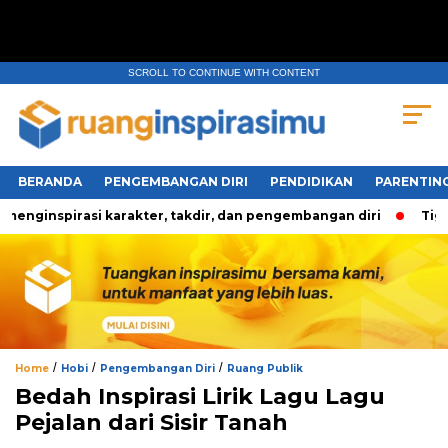
SCROLL TO CONTINUE WITH CONTENT
BERANDA
PENGEMBANGAN DIRI
PENDIDIKAN
PARENTIN
nginspirasi karakter, takdir, dan pengembangan diri
Tiga P
/
/
/
Home
Hobi
Pengembangan Diri
Ruang Publik
Bedah Inspirasi Lirik Lagu Lagu
Pejalan dari Sisir Tanah