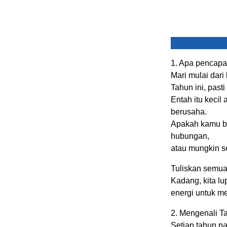
1. Apa pencapai
Mari mulai dari 
Tahun ini, pas
Entah itu kecil
berusaha.
Apakah kamu be
hubungan,
atau mungkin s
Tuliskan semu
Kadang, kita lu
energi untuk m
2. Mengenali T
Setiap tahun pa