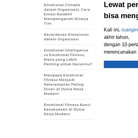
Lewat pe
Emotional Climate
dalam Organisasi, Cara
bisa men
Emosi Kolektif
Mempengaruhi Kinerja
Tim
Kali ini,
ruangin
Kecerdasan Emosional
akhir tahun,
dalam Organisasi
dengan 10 pert
Emotional Intelligence
merencanakan l
vs Emotional Fitness,
Mana yang Lebih
Penting untuk Kariermu?
Mengapa Emotional
Fitness Menjadi
Keterampilan Paling
Dicari di Dunia Kerja
Modern
Emotional Fitness Kunci
Kesuksesan di Dunia
Kerja Modern