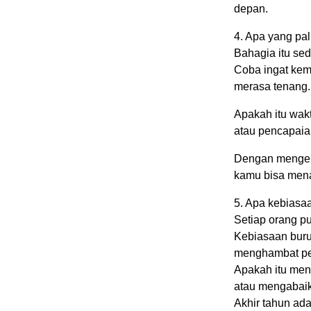
depan.
4. Apa yang pa
Bahagia itu sed
Coba ingat ke
merasa tenang.
Apakah itu wak
atau pencapaian
Dengan mengen
kamu bisa mena
5. Apa kebiasa
Setiap orang p
Kebiasaan buruk 
menghambat p
Apakah itu menu
atau mengabai
Akhir tahun ad