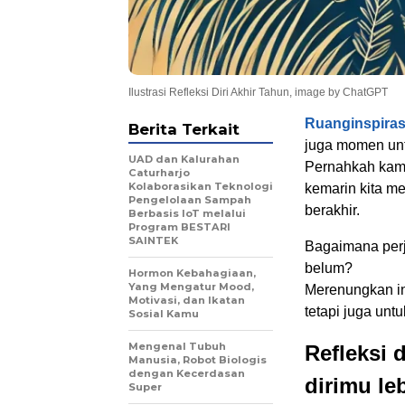
Ilustrasi Refleksi Diri Akhir Tahun, image by ChatGPT
Ruanginspira
Berita Terkait
juga momen unt
UAD dan Kalurahan
Pernahkah kamu
Caturharjo
Kolaborasikan Teknologi
kemarin kita me
Pengelolaan Sampah
berakhir.
Berbasis IoT melalui
Program BESTARI
SAINTEK
Bagaimana perj
belum?
Hormon Kebahagiaan,
Yang Mengatur Mood,
Merenungkan in
Motivasi, dan Ikatan
tetapi juga unt
Sosial Kamu
Mengenal Tubuh
Refleksi 
Manusia, Robot Biologis
dengan Kecerdasan
dirimu le
Super