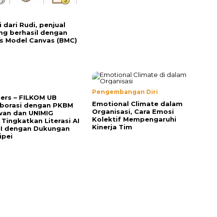
i dari Rudi, penjual
ng berhasil dengan
s Model Canvas (BMC)
Pengembangan Diri
Pers – FILKOM UB
Emotional Climate dalam
aborasi dengan PKBM
Organisasi, Cara Emosi
wan dan UNIMIG
Kolektif Mempengaruhi
 Tingkatkan Literasi AI
Kinerja Tim
MI dengan Dukungan
ipei