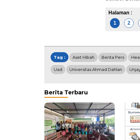
Halaman :
1
2
Tag :
Aset Hibah
Berita Pers
Hea
Uad
Universitas Ahmad Dahlan
Unja
Berita Terbaru