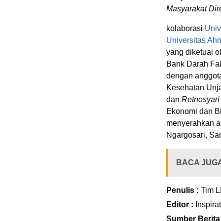
Masyarakat Dir
kolaborasi
Univ
Universitas A
yang diketuai 
Bank Darah Fak
dengan anggo
Kesehatan Unja
dan
Retnosyari 
Ekonomi dan B
menyerahkan a
Ngargosari, Sa
BACA JUG
Penulis :
Tim L
Editor :
Inspira
Sumber Berita