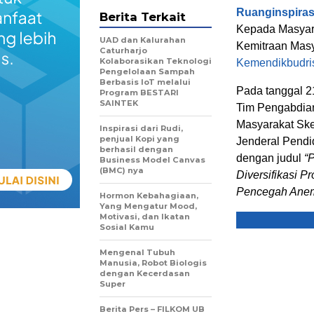
Ruanginspira
Berita Terkait
Kepada Masyar
UAD dan Kalurahan
Kemitraan Mas
Caturharjo
Kolaborasikan Teknologi
Kemendikbudri
Pengelolaan Sampah
Berbasis IoT melalui
Pada tanggal 2
Program BESTARI
SAINTEK
Tim Pengabdia
Masyarakat Ske
Inspirasi dari Rudi,
penjual Kopi yang
Jenderal Pendi
berhasil dengan
dengan judul
“
Business Model Canvas
(BMC) nya
Diversifikasi 
Pencegah Anemi
Hormon Kebahagiaan,
Yang Mengatur Mood,
Motivasi, dan Ikatan
Sosial Kamu
Mengenal Tubuh
Manusia, Robot Biologis
dengan Kecerdasan
Super
Berita Pers – FILKOM UB