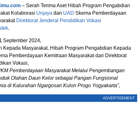
simu.com
– Serah Terima Aset Hibah Program Pengabdian
akat Kolaborasi
Unjaya
dan
UAD
Skema Pemberdayaan
yarakat
Direktorat Jenderal Pendidikan Vokasi
stek
.
1 September 2024,
n Kepada Masyarakat, Hibah Program Pengabdian Kepada
ma Pemberdayaan Kemitraan Masyarakat dari Direktorat
dikan Vokasi,
PKM Pemberdayaan Masyarakat Melalui Pengembangan
Produk Olahan Daun Kelor sebagai Pangan Fungsional
a di Kalurahan Ngargosari Kulon Progo Yogyakarta”,
ADVERTISEMENT