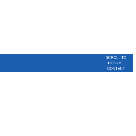
SCROLL TO
RESUME
CONTENT