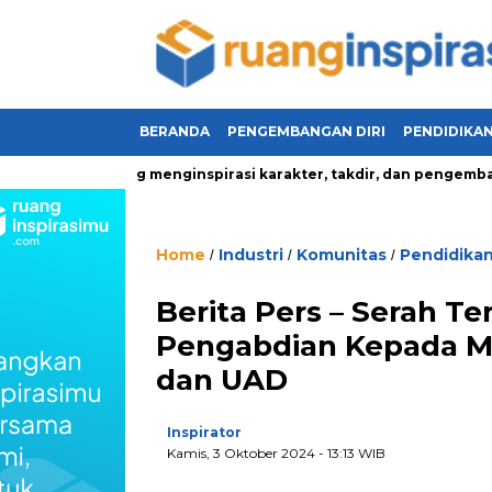
BERANDA
PENGEMBANGAN DIRI
PENDIDIKA
kehidupan yang menginspirasi karakter, takdir, dan pengembangan
Home
Industri
Komunitas
Pendidika
/
/
/
Berita Pers – Serah T
Pengabdian Kepada Ma
dan UAD
Inspirator
Kamis, 3 Oktober 2024
- 13:13 WIB