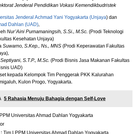
ektorat Jenderal Pendidikan Vokasi Kemendikbudristek
ersitas Jenderal Achmad Yani Yogyakarta (Unjaya
) dan
hmad Dahlan (UAD)
,
oleh
Nur’Aini Purnamaningsih, S.Si., M.Sc.
(Prodi Teknologi
ultas Kesehatan Unjaya)
ta
Suwarno, S.Kep., Ns., MNS
(Prodi Keperawatan Fakultas
ya),
Septiyani, S.T.P., M.Sc.
(Prodi Bisnis Jasa Makanan Fakultas
isnis UAD)
set kepada Kelompok Tim Penggerak PKK Kalurahan
migaluh, Kulon Progo, Yogyakarta.
A
5 Rahasia Menuju Bahagia dengan Self-Love
PPM Universitas Ahmad Dahlan Yogyakarta
tor
 :
Tim LPPM Universitas Ahmad Dahlan Yogyakarta