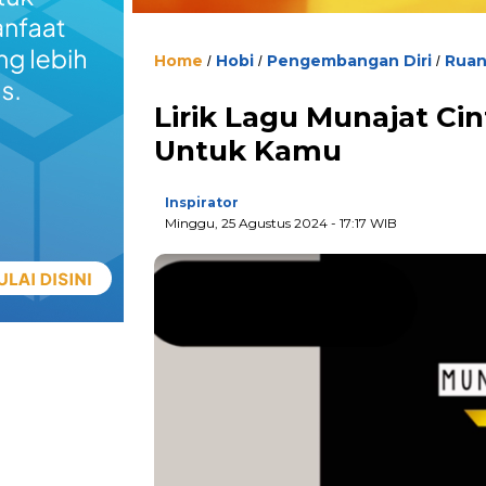
Home
Hobi
Pengembangan Diri
Ruan
/
/
/
Lirik Lagu Munajat Ci
Untuk Kamu
Inspirator
Minggu, 25 Agustus 2024
- 17:17 WIB