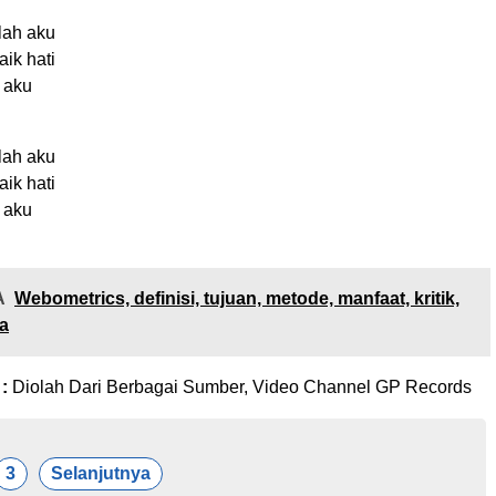
lah aku
ik hati
 aku
lah aku
ik hati
 aku
A
Webometrics, definisi, tujuan, metode, manfaat, kritik,
a
 :
Diolah Dari Berbagai Sumber, Video Channel GP Records
3
Selanjutnya