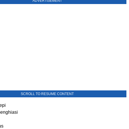
ADVERTISEMENT
SCROLL TO RESUME CONTENT
sepi
enghiasi
us