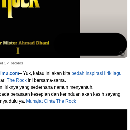
ael GP Records
simu.com
– Yuk, kalau ini akan kita
bedah Inspirasi
lirik lagu
ari
The Rock
ini bersama-sama.
an liriknya yang sederhana namun menyentuh,
ada perasaan kesepian dan kerinduan akan kasih sayang.
nya dulu ya,
Munajat Cinta
The Rock