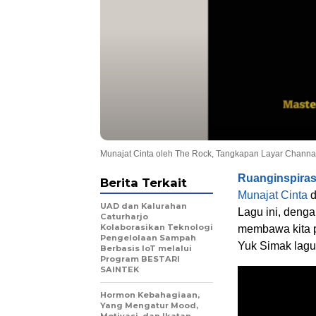
Munajat Cinta oleh The Rock, Tangkapan Layar Chann
Ruanginspira
Berita Terkait
Munajat Cinta
d
UAD dan Kalurahan
Lagu ini, deng
Caturharjo
Kolaborasikan Teknologi
membawa kita p
Pengelolaan Sampah
Yuk Simak lagu
Berbasis IoT melalui
Program BESTARI
SAINTEK
Hormon Kebahagiaan,
Yang Mengatur Mood,
Motivasi, dan Ikatan