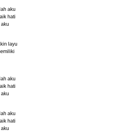
lah aku
ik hati
 aku
kin layu
emiliki
lah aku
ik hati
 aku
lah aku
ik hati
 aku