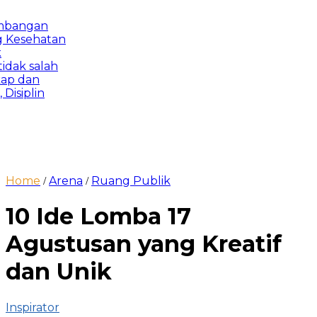
angan
esehatan
ak salah
 dan
iplin
Home
Arena
Ruang Publik
/
/
10 Ide Lomba 17
Agustusan yang Kreatif
dan Unik
Inspirator