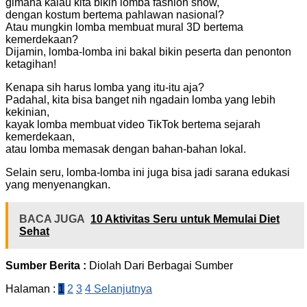
gimana kalau kita bikin lomba fashion show,
dengan kostum bertema pahlawan nasional?
Atau mungkin lomba membuat mural 3D bertema
kemerdekaan?
Dijamin, lomba-lomba ini bakal bikin peserta dan penonton
ketagihan!
Kenapa sih harus lomba yang itu-itu aja?
Padahal, kita bisa banget nih ngadain lomba yang lebih
kekinian,
kayak lomba membuat video TikTok bertema sejarah
kemerdekaan,
atau lomba memasak dengan bahan-bahan lokal.
Selain seru, lomba-lomba ini juga bisa jadi sarana edukasi
yang menyenangkan.
BACA JUGA
10 Aktivitas Seru untuk Memulai Diet
Sehat
Sumber Berita :
Diolah Dari Berbagai Sumber
Halaman :
1
2
3
4
Selanjutnya