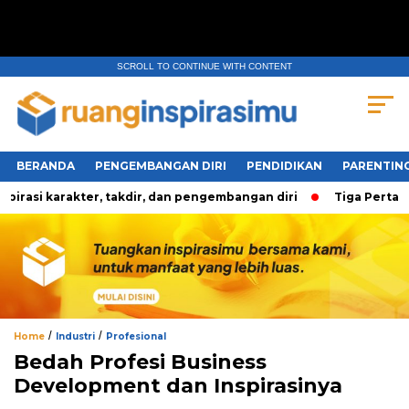
SCROLL TO CONTINUE WITH CONTENT
BERANDA
PENGEMBANGAN DIRI
PENDIDIKAN
PARENTIN
asi karakter, takdir, dan pengembangan diri
Tiga Pertanyaa
/
/
Home
Industri
Profesional
Bedah Profesi Business
Development dan Inspirasinya