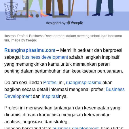
Ilustrasi Profesi Business Development dalam meeting sehari-hari bersama
tim, Image by freepik
Ruanginspirasimu.com
– Memilih berkarir dan berproesi
sebagai
business development
adalah langkah inspiratif
yang memungkinkan kamu untuk memainkan peran
penting dalam pertumbuhan dan kesuksesan perusahaan.
Dalam sesi Bedah
Profesi
ini,
ruanginspirasimu
akan
bagikan secara detail informasi mengenai profesi
Business
Development
dan
inspirasi
nya.
Profesi ini menawarkan tantangan dan kesempatan yang
dinamis, dimana kamu bisa mengasah keterampilan
analisis, negosiasi, dan strategi.
Dengan berkarir dalam
business development
, kamu tidak