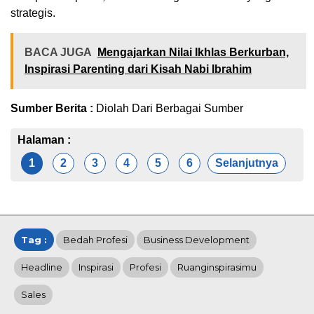
strategis.
BACA JUGA
Mengajarkan Nilai Ikhlas Berkurban,
Inspirasi Parenting dari Kisah Nabi Ibrahim
Sumber Berita :
Diolah Dari Berbagai Sumber
Halaman :
1
2
3
4
5
6
Selanjutnya
Tag :
Bedah Profesi
Business Development
Headline
Inspirasi
Profesi
Ruanginspirasimu
Sales