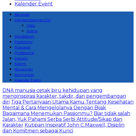
Kalender Event
Beranda
Pengembangan Diri
Hobi
Arena
Pendidikan
Parenting
Psikologi
Profesional
Industri
Kolom
Keuangan
Komunitas
Kalender Event
DNA manusia cetak biru kehidupan yang
menginspirasi karakter, takdir, dan pengembangan
diri
Tiga Pertanyaan Utama Kamu Tentang Kesehatan
Mental & Cara Mengelolanya Dengan Bijak
Bagaimana Menemukan Passionmu?
Biar tidak salah
Jalan, Yuk Pahami Serba Serbi Attitude/Sikap dan
Karakter
Kutipan Inspiratif John C Maxwell, Disiplin
dan Komitmen sebagai Kunci