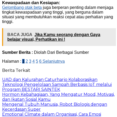
Kewaspadaan dan Kesiapan:
Gelombang otak beta
juga berperan penting dalam menjaga
tingkat kewaspadaan yang tinggi, yang berguna dalam
situasi yang membutuhkan reaksi cepat atau perhatian yang
tinggi.
BACA JUGA
Jika Kamu seorang dengan Gaya
belajar visual, Perhatikan ini !
Sumber Berita :
Diolah Dari Berbagai Sumber
Halaman :
1
2
3
4
5
6
Selanjutnya
Berita Terkait
UAD dan Kalurahan Caturharjo Kolaborasikan
Teknologi Pengelolaan Sampah Berbasis IoT melalui
Program BESTARI SAINTEK
Hormon Kebahagiaan, Yang Mengatur Mood, Motivasi,
dan Ikatan Sosial Kamu
Mengenal Tubuh Manusia, Robot Biologis dengan
Kecerdasan Super
Emotional Climate dalam Organisasi, Cara Emosi