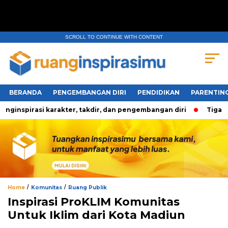
SCROLL TO CONTINUE WITH CONTENT
BERANDA
PENGEMBANGAN DIRI
PENDIDIKAN
PARENTIN
nspirasi karakter, takdir, dan pengembangan diri
Tiga Pert
/
/
Home
Komunitas
Ruang Publik
Inspirasi ProKLIM Komunitas
Untuk Iklim dari Kota Madiun