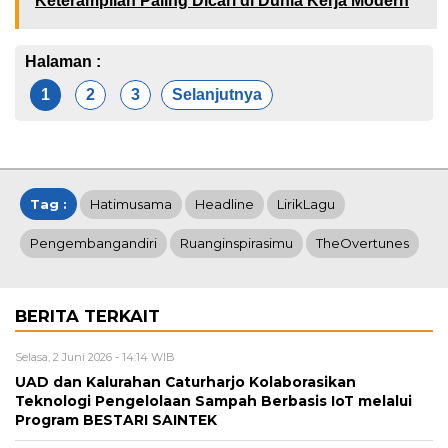
Keterampilan Paling Dicari di Dunia Kerja Modern
Halaman :
1
2
3
Selanjutnya
Tag :
Hatimusama
Headline
LirikLagu
Pengembangandiri
Ruanginspirasimu
TheOvertunes
BERITA TERKAIT
Selasa, 2 Juni 2026 - 14:14 WIB
UAD dan Kalurahan Caturharjo Kolaborasikan
Teknologi Pengelolaan Sampah Berbasis IoT melalui
Program BESTARI SAINTEK