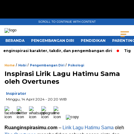
SCROLL TO CONTINUE WITH CONTENT
BERANDA
PENGEMBANGAN DIRI
PENDIDIKAN
PARENTIN
ginspirasi karakter, takdir, dan pengembangan diri
Tiga P
/
/
/
Home
Hobi
Pengembangan Diri
Psikologi
Inspirasi Lirik Lagu Hatimu Sama
oleh Overtunes
Inspirator
Minggu, 14 April 2024
- 20:20 WIB
Ruanginspirasimu.com
–
Lirik Lagu
Hatimu Sama
oleh